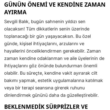
GÜNÜN ÖNEMI VE KENDINE ZAMAN
Edirne
AYIRMA
Elazığ
Sevgili Balık, bugün sahnenin yıldızı sen
Erzincan
olacaksın! Tüm dikkatlerin senin üzerinde
toplanacağı bir gün yaşayacaksın. Bu özel
Erzurum
günde, kişisel ihtiyaçlarını, arzularını ve
Eskişehir
hayallerini önceliklendirmen gerekebilir. Zaman
Gaziantep
zaman kendine odaklanman ve aile üyelerinin de
ihtiyaçlarını göz önünde bulundurman önemli
Giresun
olabilir. Bu süreçte, kendine vakit ayırarak cilt
Gümüşhane
bakımı yapmak, estetik uygulamalarına katılmak
Hakkari
veya bir terapi seansına girerek ruhunu
dinlendirmek gününü daha da güzelleştirebilir.
Hatay
BEKLENMEDIK SÜRPRIZLER VE
Isparta