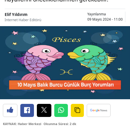
Bilecik
Elif Yıldırım
Yayınlanma
Bingöl
09 Mayıs 2024 - 11:00
İnternet Haber Editörü
Bitlis
Bolu
Burdur
Bursa
Çanakkale
Çankırı
Çorum
Denizli
KAYNAK: Haber Merkezi
Okunma Süresi: 2 dk
Diyarbakır