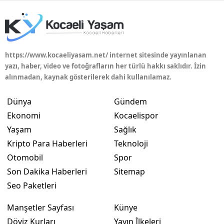
Yozgat
Zonguldak
https://www.kocaeliyasam.net/ internet sitesinde yayınlanan
Aksaray
yazı, haber, video ve fotoğrafların her türlü hakkı saklıdır. İzin
alınmadan, kaynak gösterilerek dahi kullanılamaz.
Bayburt
Karaman
Dünya
Gündem
Ekonomi
Kocaelispor
Kırıkkale
Yaşam
Sağlık
Batman
Kripto Para Haberleri
Teknoloji
Otomobil
Spor
Şırnak
Son Dakika Haberleri
Sitemap
Bartın
Seo Paketleri
Ardahan
Manşetler Sayfası
Künye
Döviz Kurları
Yayın İlkeleri
Iğdır