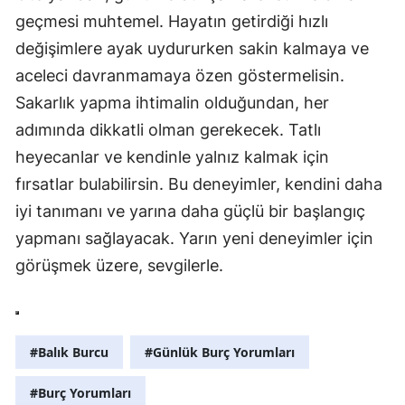
geçmesi muhtemel. Hayatın getirdiği hızlı
Malatya
değişimlere ayak uydururken sakin kalmaya ve
Manisa
aceleci davranmamaya özen göstermelisin.
Sakarlık yapma ihtimalin olduğundan, her
Kahramanmaraş
adımında dikkatli olman gerekecek. Tatlı
Mardin
heyecanlar ve kendinle yalnız kalmak için
Muğla
fırsatlar bulabilirsin. Bu deneyimler, kendini daha
iyi tanımanı ve yarına daha güçlü bir başlangıç
Muş
yapmanı sağlayacak. Yarın yeni deneyimler için
Nevşehir
görüşmek üzere, sevgilerle.
Niğde
Ordu
#Balık Burcu
#Günlük Burç Yorumları
Rize
#Burç Yorumları
Sakarya