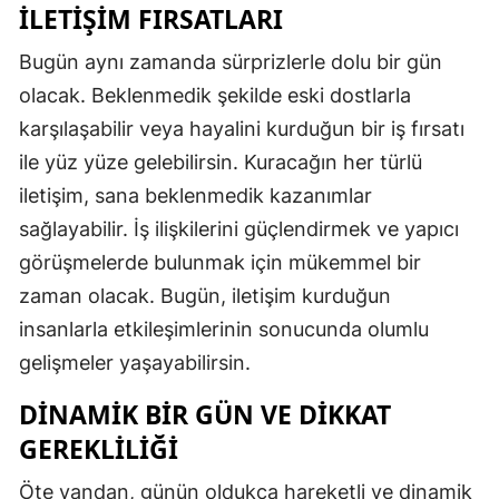
İLETIŞIM FIRSATLARI
Mersin
Bugün aynı zamanda sürprizlerle dolu bir gün
İstanbul
olacak. Beklenmedik şekilde eski dostlarla
İzmir
karşılaşabilir veya hayalini kurduğun bir iş fırsatı
ile yüz yüze gelebilirsin. Kuracağın her türlü
Kars
iletişim, sana beklenmedik kazanımlar
Kastamonu
sağlayabilir. İş ilişkilerini güçlendirmek ve yapıcı
Kayseri
görüşmelerde bulunmak için mükemmel bir
zaman olacak. Bugün, iletişim kurduğun
Kırklareli
insanlarla etkileşimlerinin sonucunda olumlu
Kırşehir
gelişmeler yaşayabilirsin.
Kocaeli
DINAMIK BIR GÜN VE DIKKAT
GEREKLILIĞI
Konya
Kütahya
Öte yandan, günün oldukça hareketli ve dinamik