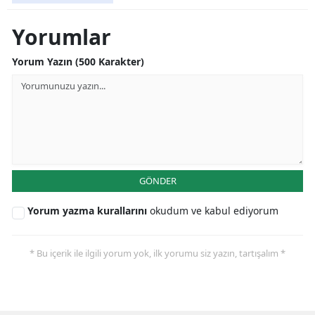
Samsun
Yorumlar
Siirt
Yorum Yazın (500 Karakter)
Sinop
Sivas
Tekirdağ
Tokat
GÖNDER
Trabzon
Yorum yazma kurallarını
okudum ve kabul ediyorum
Tunceli
* Bu içerik ile ilgili yorum yok, ilk yorumu siz yazın, tartışalım *
Şanlıurfa
Uşak
Van