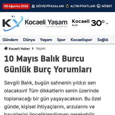
08 Ağustos 2026
DÖVİZ PİYASALARI
ALTIN FİYATLARI
NÖBETÇİ
Adana
Kocaeli
30
°
Adıyaman
Açık
Afyonkarahisar
Gündem
Dünya
Yaşam
Spor
Kocaelispor
Sağlık
Ağrı
Yaşam
Kocaeli Haber
10 Mayıs Balık Burcu
Amasya
Günlük Burç Yorumları
Ankara
Antalya
Sevgili Balık, bugün sahnenin yıldızı sen
Artvin
olacaksın! Tüm dikkatlerin senin üzerinde
toplanacağı bir gün yaşayacaksın. Bu özel
Aydın
günde, kişisel ihtiyaçlarını, arzularını ve
Balıkesir
hayallerini önceliklendirmen gerekebilir.