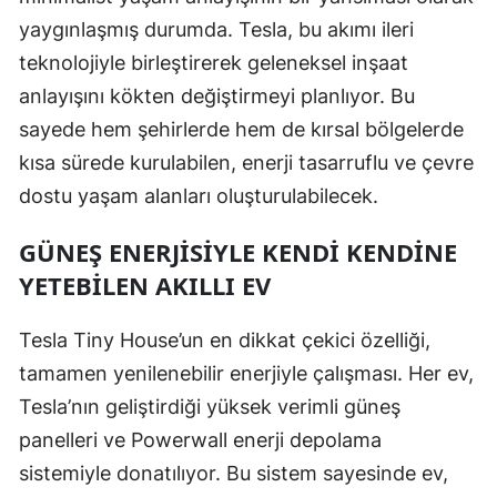
yaygınlaşmış durumda. Tesla, bu akımı ileri
Malatya
teknolojiyle birleştirerek geleneksel inşaat
Manisa
anlayışını kökten değiştirmeyi planlıyor. Bu
Kahramanmaraş
sayede hem şehirlerde hem de kırsal bölgelerde
kısa sürede kurulabilen, enerji tasarruflu ve çevre
Mardin
dostu yaşam alanları oluşturulabilecek.
Muğla
GÜNEŞ ENERJISIYLE KENDI KENDINE
Muş
YETEBILEN AKILLI EV
Nevşehir
Tesla Tiny House’un en dikkat çekici özelliği,
Niğde
tamamen yenilenebilir enerjiyle çalışması. Her ev,
Ordu
Tesla’nın geliştirdiği yüksek verimli güneş
panelleri ve Powerwall enerji depolama
Rize
sistemiyle donatılıyor. Bu sistem sayesinde ev,
Sakarya