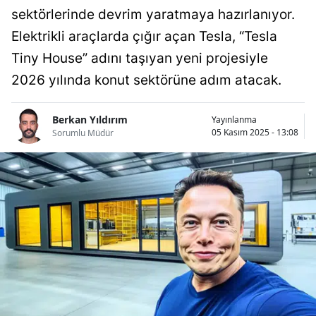
sektörlerinde devrim yaratmaya hazırlanıyor.
Bilecik
Elektrikli araçlarda çığır açan Tesla, “Tesla
Bingöl
Tiny House” adını taşıyan yeni projesiyle
Bitlis
2026 yılında konut sektörüne adım atacak.
Bolu
Berkan Yıldırım
Yayınlanma
Burdur
05 Kasım 2025 - 13:08
Sorumlu Müdür
Bursa
Çanakkale
Çankırı
Çorum
Denizli
Diyarbakır