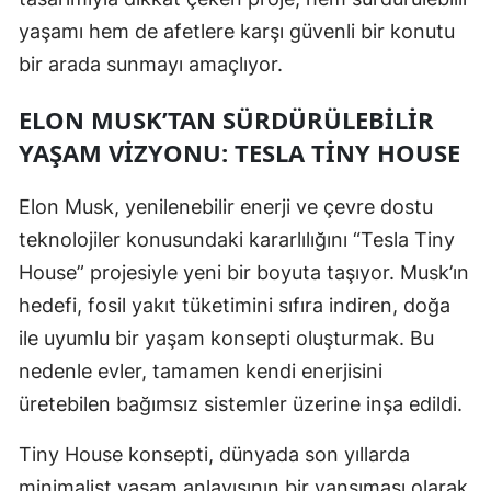
Mersin
yaşamı hem de afetlere karşı güvenli bir konutu
bir arada sunmayı amaçlıyor.
İstanbul
ELON MUSK’TAN SÜRDÜRÜLEBILIR
İzmir
YAŞAM VIZYONU: TESLA TINY HOUSE
Kars
Elon Musk, yenilenebilir enerji ve çevre dostu
Kastamonu
teknolojiler konusundaki kararlılığını “Tesla Tiny
Kayseri
House” projesiyle yeni bir boyuta taşıyor. Musk’ın
Kırklareli
hedefi, fosil yakıt tüketimini sıfıra indiren, doğa
ile uyumlu bir yaşam konsepti oluşturmak. Bu
Kırşehir
nedenle evler, tamamen kendi enerjisini
Kocaeli
üretebilen bağımsız sistemler üzerine inşa edildi.
Konya
Tiny House konsepti, dünyada son yıllarda
Kütahya
minimalist yaşam anlayışının bir yansıması olarak