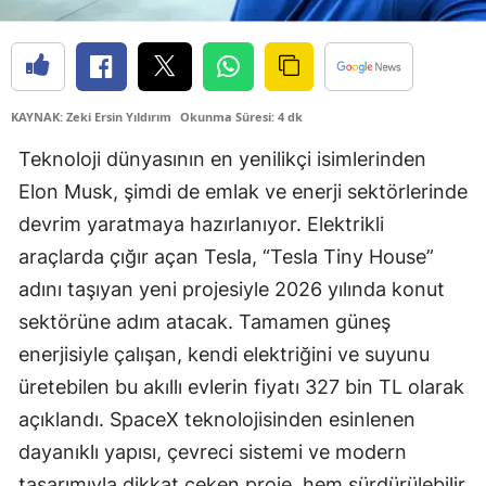
Edirne
Elazığ
Erzincan
KAYNAK: Zeki Ersin Yıldırım
Okunma Süresi: 4 dk
Teknoloji dünyasının en yenilikçi isimlerinden
Erzurum
Elon Musk, şimdi de emlak ve enerji sektörlerinde
Eskişehir
devrim yaratmaya hazırlanıyor. Elektrikli
Gaziantep
araçlarda çığır açan Tesla, “Tesla Tiny House”
adını taşıyan yeni projesiyle 2026 yılında konut
Giresun
sektörüne adım atacak. Tamamen güneş
Gümüşhane
enerjisiyle çalışan, kendi elektriğini ve suyunu
Hakkari
üretebilen bu akıllı evlerin fiyatı 327 bin TL olarak
açıklandı. SpaceX teknolojisinden esinlenen
Hatay
dayanıklı yapısı, çevreci sistemi ve modern
Isparta
tasarımıyla dikkat çeken proje, hem sürdürülebilir