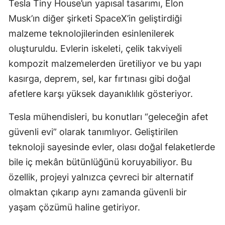
Tesla Tiny House’un yapısal tasarımı, Elon
Musk’ın diğer şirketi SpaceX’in geliştirdiği
Yozgat
malzeme teknolojilerinden esinlenilerek
Zonguldak
oluşturuldu. Evlerin iskeleti, çelik takviyeli
Aksaray
kompozit malzemelerden üretiliyor ve bu yapı
kasırga, deprem, sel, kar fırtınası gibi doğal
Bayburt
afetlere karşı yüksek dayanıklılık gösteriyor.
Karaman
Tesla mühendisleri, bu konutları “geleceğin afet
Kırıkkale
güvenli evi” olarak tanımlıyor. Geliştirilen
Batman
teknoloji sayesinde evler, olası doğal felaketlerde
bile iç mekân bütünlüğünü koruyabiliyor. Bu
Şırnak
özellik, projeyi yalnızca çevreci bir alternatif
Bartın
olmaktan çıkarıp aynı zamanda güvenli bir
Ardahan
yaşam çözümü haline getiriyor.
Iğdır