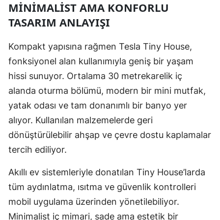
MINIMALIST AMA KONFORLU
Yalova
TASARIM ANLAYIŞI
Karabük
Kompakt yapısına rağmen Tesla Tiny House,
Kilis
fonksiyonel alan kullanımıyla geniş bir yaşam
hissi sunuyor. Ortalama 30 metrekarelik iç
Osmaniye
alanda oturma bölümü, modern bir mini mutfak,
Düzce
yatak odası ve tam donanımlı bir banyo yer
alıyor. Kullanılan malzemelerde geri
dönüştürülebilir ahşap ve çevre dostu kaplamalar
tercih ediliyor.
Akıllı ev sistemleriyle donatılan Tiny House’larda
tüm aydınlatma, ısıtma ve güvenlik kontrolleri
mobil uygulama üzerinden yönetilebiliyor.
Minimalist iç mimari, sade ama estetik bir