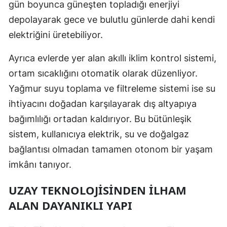
gün boyunca güneşten topladığı enerjiyi
Samsun
depolayarak gece ve bulutlu günlerde dahi kendi
elektriğini üretebiliyor.
Siirt
Ayrıca evlerde yer alan akıllı iklim kontrol sistemi,
Sinop
ortam sıcaklığını otomatik olarak düzenliyor.
Sivas
Yağmur suyu toplama ve filtreleme sistemi ise su
Tekirdağ
ihtiyacını doğadan karşılayarak dış altyapıya
bağımlılığı ortadan kaldırıyor. Bu bütünleşik
Tokat
sistem, kullanıcıya elektrik, su ve doğalgaz
Trabzon
bağlantısı olmadan tamamen otonom bir yaşam
Tunceli
imkânı tanıyor.
Şanlıurfa
UZAY TEKNOLOJISINDEN İLHAM
ALAN DAYANIKLI YAPI
Uşak
Van