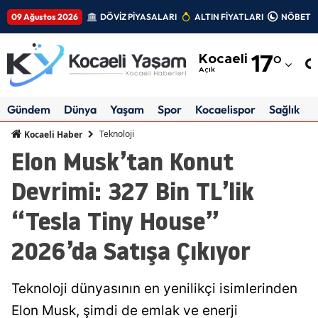
09 Ağustos 2026
DÖVİZ PİYASALARI
ALTIN FİYATLARI
NÖBETÇİ
Adana
Kocaeli
17
°
Adıyaman
Açık
Afyonkarahisar
Gündem
Dünya
Yaşam
Spor
Kocaelispor
Sağlık
Ağrı
Teknoloji
Kocaeli Haber
Elon Musk’tan Konut
Amasya
Devrimi: 327 Bin TL’lik
Ankara
“Tesla Tiny House”
Antalya
2026’da Satışa Çıkıyor
Artvin
Aydın
Teknoloji dünyasının en yenilikçi isimlerinden
Balıkesir
Elon Musk, şimdi de emlak ve enerji