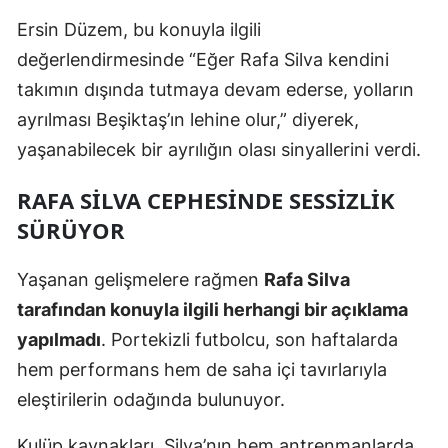
Ersin Düzem, bu konuyla ilgili
Samsun
değerlendirmesinde “Eğer Rafa Silva kendini
Siirt
takımın dışında tutmaya devam ederse, yolların
Sinop
ayrılması Beşiktaş’ın lehine olur,” diyerek,
yaşanabilecek bir ayrılığın olası sinyallerini verdi.
Sivas
RAFA SILVA CEPHESINDE SESSIZLIK
Tekirdağ
SÜRÜYOR
Tokat
Yaşanan gelişmelere rağmen
Rafa Silva
Trabzon
tarafından konuyla ilgili herhangi bir açıklama
Tunceli
yapılmadı
. Portekizli futbolcu, son haftalarda
Şanlıurfa
hem performans hem de saha içi tavırlarıyla
eleştirilerin odağında bulunuyor.
Uşak
Van
Kulüp kaynakları, Silva’nın hem antrenmanlarda