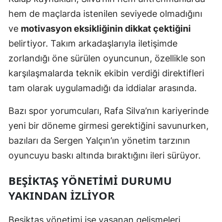
hem de maçlarda istenilen seviyede olmadığını
Yozgat
ve
motivasyon eksikliğinin dikkat çektiğini
Zonguldak
belirtiyor. Takım arkadaşlarıyla iletişimde
zorlandığı öne sürülen oyuncunun, özellikle son
Aksaray
karşılaşmalarda teknik ekibin verdiği direktifleri
Bayburt
tam olarak uygulamadığı da iddialar arasında.
Karaman
Bazı spor yorumcuları, Rafa Silva’nın kariyerinde
Kırıkkale
yeni bir döneme girmesi gerektiğini savunurken,
Batman
bazıları da Sergen Yalçın’ın yönetim tarzının
oyuncuyu baskı altında bıraktığını ileri sürüyor.
Şırnak
BEŞIKTAŞ YÖNETIMI DURUMU
Bartın
YAKINDAN İZLIYOR
Ardahan
Beşiktaş yönetimi ise yaşanan gelişmeleri
Iğdır