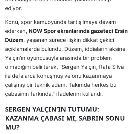
ediyor.
Mersin
İstanbul
Konu, spor kamuoyunda tartışılmaya devam
ederken,
NOW Spor ekranlarında gazeteci Ersin
İzmir
Düzem
, yaşanan sürece ilişkin dikkat çekici
Kars
açıklamalarda bulundu. Düzem, iddiaların aksine
Kastamonu
Yalçın’ın oyuncusuyla arasında bir problem
olmadığını belirterek, “Sergen Yalçın, Rafa Silva
Kayseri
ile defalarca konuşmuş ve onu kazanmaya
Kırklareli
çalışmış bir teknik adam. Takımda herkes bu
çabasının farkında,” ifadelerini kullandı.
Kırşehir
Kocaeli
SERGEN YALÇIN’IN TUTUMU:
KAZANMA ÇABASI MI, SABRIN SONU
Konya
MU?
Kütahya