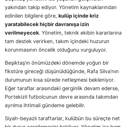
yakından takip ediyor. Yönetim kaynaklarından
Yalova
edinilen bilgilere göre,
kulüp içinde kriz
Karabük
yaratabilecek hiçbir davranışa izin
verilmeyecek
. Yönetim, teknik ekibin kararlarına
Kilis
tam destek verirken, takım içindeki huzurun
Osmaniye
korunmasının öncelik olduğunu vurguluyor.
Düzce
Beşiktaş’ın önümüzdeki dönemde yoğun bir
fikstüre gireceği düşünüldüğünde, Rafa Silva’nın
durumunun kısa sürede netleşmesi bekleniyor.
Eğer taraflar arasındaki gerginlik devam ederse,
Portekizli futbolcunun devre arasında takımdan
ayrılma ihtimali gündeme gelebilir.
Siyah-beyazlı taraftarlar, kulübün bu süreçte net
bir duruş sergilemesini bekliyor. Yönetim ise hem