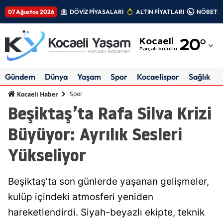
07 Ağustos 2026
DÖVİZ PİYASALARI
ALTIN FİYATLARI
NÖBETÇİ
Adana
Kocaeli
20
°
Adıyaman
Parçalı bulutlu
Afyonkarahisar
Gündem
Dünya
Yaşam
Spor
Kocaelispor
Sağlık
Ağrı
Spor
Kocaeli Haber
Beşiktaş’ta Rafa Silva Krizi
Amasya
Büyüyor: Ayrılık Sesleri
Ankara
Yükseliyor
Antalya
Artvin
Beşiktaş’ta son günlerde yaşanan gelişmeler,
Aydın
kulüp içindeki atmosferi yeniden
hareketlendirdi. Siyah-beyazlı ekipte, teknik
Balıkesir