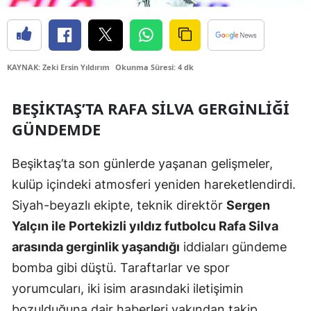
Edirne
Elazığ
KAYNAK: Zeki Ersin Yıldırım
Okunma Süresi: 4 dk
Erzincan
Erzurum
BEŞIKTAŞ’TA RAFA SILVA GERGINLIĞI
GÜNDEMDE
Eskişehir
Gaziantep
Beşiktaş’ta son günlerde yaşanan gelişmeler,
kulüp içindeki atmosferi yeniden hareketlendirdi.
Giresun
Siyah-beyazlı ekipte, teknik direktör
Sergen
Gümüşhane
Yalçın ile Portekizli yıldız futbolcu Rafa Silva
Hakkari
arasında gerginlik yaşandığı
iddiaları gündeme
bomba gibi düştü. Taraftarlar ve spor
Hatay
yorumcuları, iki isim arasındaki iletişimin
Isparta
bozulduğuna dair haberleri yakından takip