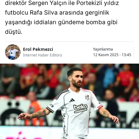
direktör Sergen Yalçın ile Portekizli yıldız
Bilecik
futbolcu Rafa Silva arasında gerginlik
Bingöl
yaşandığı iddiaları gündeme bomba gibi
düştü.
Bitlis
Bolu
Erol Pekmezci
Yayınlanma
12 Kasım 2025 - 13:45
İnternet Haber Editörü
Burdur
Bursa
Çanakkale
Çankırı
Çorum
Denizli
Diyarbakır