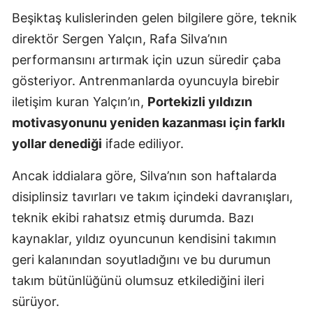
Beşiktaş kulislerinden gelen bilgilere göre, teknik
Malatya
direktör Sergen Yalçın, Rafa Silva’nın
Manisa
performansını artırmak için uzun süredir çaba
Kahramanmaraş
gösteriyor. Antrenmanlarda oyuncuyla birebir
iletişim kuran Yalçın’ın,
Portekizli yıldızın
Mardin
motivasyonunu yeniden kazanması için farklı
Muğla
yollar denediği
ifade ediliyor.
Muş
Ancak iddialara göre, Silva’nın son haftalarda
Nevşehir
disiplinsiz tavırları ve takım içindeki davranışları,
teknik ekibi rahatsız etmiş durumda. Bazı
Niğde
kaynaklar, yıldız oyuncunun kendisini takımın
Ordu
geri kalanından soyutladığını ve bu durumun
Rize
takım bütünlüğünü olumsuz etkilediğini ileri
sürüyor.
Sakarya