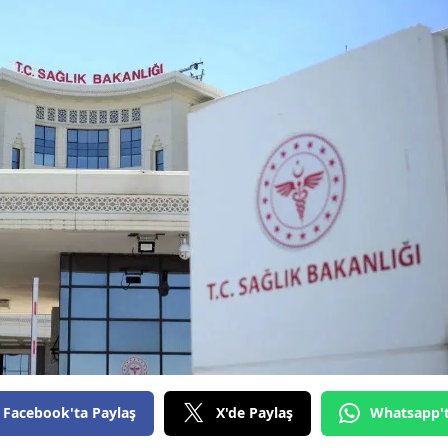
Bilecik
Bingöl
Bitlis
Bolu
Burdur
Bursa
Çanakkale
Çankırı
Çorum
Denizli
Facebook'ta Paylaş
X'de Paylaş
Whatsapp'
Diyarbakır