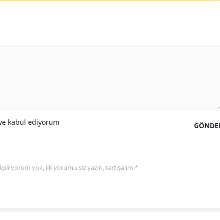
Yozgat
Zonguldak
Aksaray
Bayburt
Karaman
Kırıkkale
e kabul ediyorum
GÖNDE
Batman
Şırnak
 ilgili yorum yok, ilk yorumu siz yazın, tartışalım *
Bartın
Ardahan
Iğdır