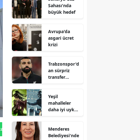
Sahası'nda
büyük hedef
Avrupa'da
asgari ücret
krizi
Trabzonspor'd
an sürpriz
transfer
hamlesi
Yeşil
mahalleler
daha iyi uyku
sağlıyor
Menderes
tan Gönder
Belediyesi'nde