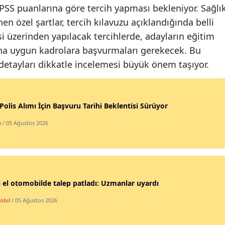
PSS puanlarına göre tercih yapması bekleniyor. Sağlı
Samsun
nen özel şartlar, tercih kılavuzu açıklandığında belli
si üzerinden yapılacak tercihlerde, adayların eğitim
Siirt
a uygun kadrolara başvurmaları gerekecek. Bu
Sinop
detayları dikkatle incelemesi büyük önem taşıyor.
Sivas
Tekirdağ
Polis Alımı İçin Başvuru Tarihi Beklentisi Sürüyor
Tokat
m
/ 05 Ağustos 2026
Trabzon
Tunceli
Şanlıurfa
i el otomobilde talep patladı: Uzmanlar uyardı
obil
/ 05 Ağustos 2026
Uşak
Van