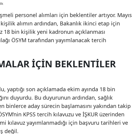
dk
Edirne
şmeli personel alımları için beklentiler artıyor. Mayıs
Elazığ
işilik alımın ardından, Bakanlık ikinci etap için
ez 18 bin kişilik yeni kadronun açıklanması
Erzincan
ulağı ÖSYM tarafından yayımlanacak tercih
Erzurum
Eskişehir
AMALAR İÇIN BEKLENTILER
Gaziantep
Giresun
u, yaptığı son açıklamada ekim ayında 18 bin
Gümüşhane
ağını duyurdu. Bu duyurunun ardından, sağlık
n binlerce aday sürecin başlamasını yakından takip
Hakkari
ÖSYM’nin KPSS tercih kılavuzu ve İŞKUR üzerinden
Hatay
mi kılavuz yayımlanmadığı için başvuru tarihleri ve
Isparta
ş değil.