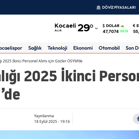
DÖVİZ PİYASALARI
Adana
Kocaeli
29
°
DOLAR
Adıyaman
47,7074
55
Açık
%0.15
Afyonkarahisar
ocaelispor
Sağlık
Teknoloji
Ekonomi
Otomobil
Son D
Ağrı
ğı 2025 İkinci Personel Alımı için Gözler ÖSYM’de
ığı 2025 İkinci Person
Amasya
Ankara
’de
Antalya
Artvin
Yayınlanma
Aydın
18 Eylül 2025 - 19:16
Balıkesir