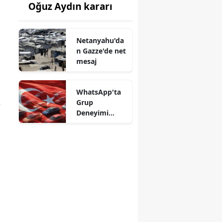
Oğuz Aydın kararı
Netanyahu'da
n Gazze'de net
mesaj
WhatsApp'ta
Grup
e
Deneyimi
Değişiyor
u