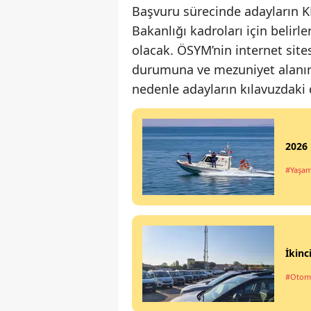
Başvuru sürecinde adayların K
Bakanlığı kadroları için belirle
olacak. ÖSYM’nin internet site
durumuna ve mezuniyet alanın
nedenle adayların kılavuzdaki 
2026 
#Yaşa
İkinc
#Otom