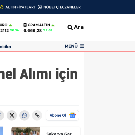
ALTIN FİYATLARI
NÖBETÇİ ECZANELER
EURO
GRAM ALTIN
Ara
,2112
6.666,28
%0.34
% 2,68
akika
MENÜ
el Alımı için
Abone Ol
Sakarya Gaz