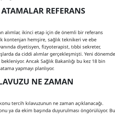
Mersin
I ATAMALAR REFERANS
İstanbul
İzmir
 alımlar, ikinci etap için de önemli bir referans
Kars
ok kontenjan hemşire, sağlık teknikeri ve ebe
anında diyetisyen, fizyoterapist, tıbbi sekreter,
Kastamonu
nşlarda da ciddi alımlar gerçekleşmişti. Yeni dönemd
Kayseri
 bekleniyor. Ancak Sağlık Bakanlığı bu kez 18 bin
e atama yapmayı planlıyor.
Kırklareli
ILAVUZU NE ZAMAN
Kırşehir
Kocaeli
Konya
 konu tercih kılavuzunun ne zaman açıklanacağı.
sonu ya da ekim başında duyurulması öngörülüyor. B
Kütahya