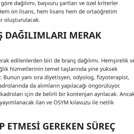
göre dağılımı, başvuru şartları ve özel kriterler
Malatya
. Hem ön lisans, hem lisans hem de ortaöğretim
ar oluşturulacak.
Manisa
Ş DAĞILIMLARI MERAK
Kahramanmaraş
Mardin
Muğla
erak edilenlerden biri de branş dağılımı. Hemşirelik v
ağlık hizmetlerinin temel taşlarında yine yüksek
Muş
. Bunun yanı sıra diyetisyen, odyolog, fizyoterapist,
Nevşehir
adrolarında da alımların yapılacağı öngörülüyor.
adroları için de belirli bir kontenjan ayrılacak. Anca
Niğde
 yayımlanacak ilan ve ÖSYM kılavuzu ile netlik
Ordu
Rize
P ETMESI GEREKEN SÜREÇ
Sakarya