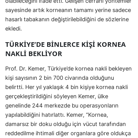
olabileceğini ifade etti. Gelişen cerrahi yöntemler
sayesinde artık korneanın tamamı yerine sadece
Yalova
hasarlı tabakanın değiştirilebildiğini de sözlerine
Karabük
ekledi.
Kilis
TÜRKIYE’DE BINLERCE KIŞI KORNEA
Osmaniye
NAKLI BEKLIYOR
Düzce
Prof. Dr. Kemer, Türkiye’de kornea nakli bekleyen
kişi sayısının 2 bin 700 civarında olduğunu
belirtti. Her yıl yaklaşık 4 bin kişiye kornea nakli
gerçekleştirildiğini söyleyen Kemer, ülke
genelinde 244 merkezde bu operasyonların
yapılabildiğini hatırlattı. Kemer, “Kornea,
damarsız bir doku olduğu için vücut tarafından
reddedilme ihtimali diğer organlara göre oldukça