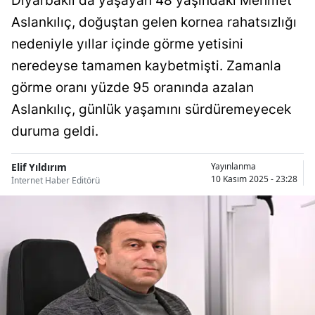
Diyarbakır’da yaşayan 48 yaşındaki Mehmet
Bilecik
Aslankılıç, doğuştan gelen kornea rahatsızlığı
nedeniyle yıllar içinde görme yetisini
Bingöl
neredeyse tamamen kaybetmişti. Zamanla
Bitlis
görme oranı yüzde 95 oranında azalan
Bolu
Aslankılıç, günlük yaşamını sürdüremeyecek
duruma geldi.
Burdur
Bursa
Elif Yıldırım
Yayınlanma
10 Kasım 2025 - 23:28
İnternet Haber Editörü
Çanakkale
Çankırı
Çorum
Denizli
Diyarbakır