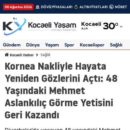
08 Ağustos 2026
DÖVİZ PİYASALARI
ALTIN FİYATLARI
NÖBETÇİ
Adana
Kocaeli
30
°
Adıyaman
Açık
Afyonkarahisar
Gündem
Dünya
Yaşam
Spor
Kocaelispor
Sağlık
Ağrı
Sağlık
Kocaeli Haber
Kornea Nakliyle Hayata
Amasya
Yeniden Gözlerini Açtı: 48
Ankara
Yaşındaki Mehmet
Antalya
Aslankılıç Görme Yetisini
Artvin
Geri Kazandı
Aydın
Balıkesir