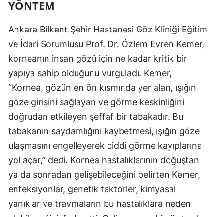
YÖNTEM
Yozgat
Ankara Bilkent Şehir Hastanesi Göz Kliniği Eğitim
Zonguldak
ve İdari Sorumlusu Prof. Dr. Özlem Evren Kemer,
Aksaray
korneanın insan gözü için ne kadar kritik bir
yapıya sahip olduğunu vurguladı. Kemer,
Bayburt
“Kornea, gözün en ön kısmında yer alan, ışığın
Karaman
göze girişini sağlayan ve görme keskinliğini
doğrudan etkileyen şeffaf bir tabakadır. Bu
Kırıkkale
tabakanın saydamlığını kaybetmesi, ışığın göze
Batman
ulaşmasını engelleyerek ciddi görme kayıplarına
Şırnak
yol açar,” dedi. Kornea hastalıklarının doğuştan
ya da sonradan gelişebileceğini belirten Kemer,
Bartın
enfeksiyonlar, genetik faktörler, kimyasal
Ardahan
yanıklar ve travmaların bu hastalıklara neden
Iğdır