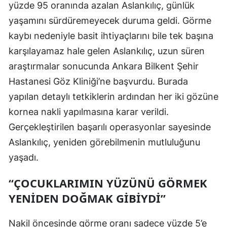
yüzde 95 oranında azalan Aslankılıç, günlük
Mersin
yaşamını sürdüremeyecek duruma geldi. Görme
İstanbul
kaybı nedeniyle basit ihtiyaçlarını bile tek başına
karşılayamaz hale gelen Aslankılıç, uzun süren
İzmir
araştırmalar sonucunda Ankara Bilkent Şehir
Kars
Hastanesi Göz Kliniği’ne başvurdu. Burada
yapılan detaylı tetkiklerin ardından her iki gözüne
Kastamonu
kornea nakli yapılmasına karar verildi.
Kayseri
Gerçekleştirilen başarılı operasyonlar sayesinde
Kırklareli
Aslankılıç, yeniden görebilmenin mutluluğunu
yaşadı.
Kırşehir
Kocaeli
“ÇOCUKLARIMIN YÜZÜNÜ GÖRMEK
YENIDEN DOĞMAK GIBIYDI”
Konya
Kütahya
Nakil öncesinde görme oranı sadece yüzde 5’e