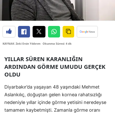
Edirne
Elazığ
Erzincan
Erzurum
KAYNAK: Zeki Ersin Yıldırım
Okunma Süresi: 4 dk
Eskişehir
YILLAR SÜREN KARANLIĞIN
Gaziantep
ARDINDAN GÖRME UMUDU GERÇEK
Giresun
OLDU
Gümüşhane
Diyarbakır’da yaşayan 48 yaşındaki Mehmet
Hakkari
Aslankılıç, doğuştan gelen kornea rahatsızlığı
Hatay
nedeniyle yıllar içinde görme yetisini neredeyse
tamamen kaybetmişti. Zamanla görme oranı
Isparta