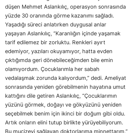
düşen Mehmet Aslankılıç, operasyon sonrasında
Malatya
yüzde 30 oranında görme kazanımı sağladı.
Manisa
Yaşadığı süreci anlatırken duygusal anlar
yaşayan Aslankılıç, “Karanlığın içinde yaşamak
Kahramanmaraş
tarif edilemez bir zorluktu. Renkleri ayırt
Mardin
edemiyor, yazıları okuyamıyor, hatta evden
Muğla
çıktığımda geri dönebileceğimden bile emin
olamıyordum. Çocuklarımla her sabah
Muş
vedalaşmak zorunda kalıyordum,” dedi. Ameliyat
Nevşehir
sonrasında yeniden görebilmenin hayatına umut
Niğde
kattığını dile getiren Aslankılıç, “Çocuklarımın
yüzünü görmek, doğayı ve gökyüzünü yeniden
Ordu
seçebilmek benim için ikinci bir doğum gibi oldu.
Rize
Artık onların elini tutup birlikte yürüyebiliyorum.
Sakarya
Bu mucizeyi sağlayan doktorlarıma minnettarım,”