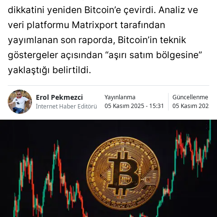
dikkatini yeniden Bitcoin’e çevirdi. Analiz ve
Bilecik
veri platformu Matrixport tarafından
Bingöl
yayımlanan son raporda, Bitcoin’in teknik
Bitlis
göstergeler açısından “aşırı satım bölgesine”
yaklaştığı belirtildi.
Bolu
Burdur
Erol Pekmezci
Yayınlanma
Güncellenme
05 Kasım 2025 - 15:31
05 Kasım 2025 -
İnternet Haber Editörü
Bursa
Çanakkale
Çankırı
Çorum
Denizli
Diyarbakır