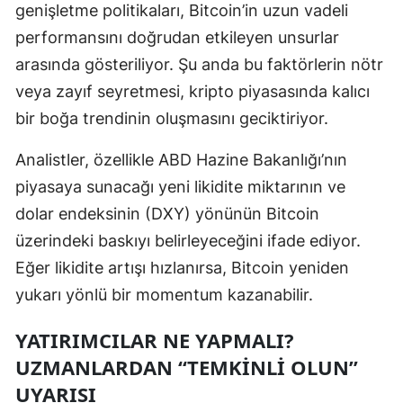
genişletme politikaları, Bitcoin’in uzun vadeli
Yalova
performansını doğrudan etkileyen unsurlar
arasında gösteriliyor. Şu anda bu faktörlerin nötr
Karabük
veya zayıf seyretmesi, kripto piyasasında kalıcı
Kilis
bir boğa trendinin oluşmasını geciktiriyor.
Osmaniye
Analistler, özellikle ABD Hazine Bakanlığı’nın
Düzce
piyasaya sunacağı yeni likidite miktarının ve
dolar endeksinin (DXY) yönünün Bitcoin
üzerindeki baskıyı belirleyeceğini ifade ediyor.
Eğer likidite artışı hızlanırsa, Bitcoin yeniden
yukarı yönlü bir momentum kazanabilir.
YATIRIMCILAR NE YAPMALI?
UZMANLARDAN “TEMKINLI OLUN”
UYARISI