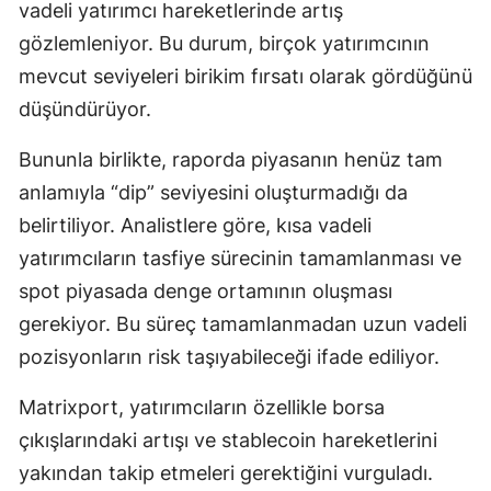
vadeli yatırımcı hareketlerinde artış
Samsun
gözlemleniyor. Bu durum, birçok yatırımcının
mevcut seviyeleri birikim fırsatı olarak gördüğünü
Siirt
düşündürüyor.
Sinop
Bununla birlikte, raporda piyasanın henüz tam
Sivas
anlamıyla “dip” seviyesini oluşturmadığı da
Tekirdağ
belirtiliyor. Analistlere göre, kısa vadeli
yatırımcıların tasfiye sürecinin tamamlanması ve
Tokat
spot piyasada denge ortamının oluşması
Trabzon
gerekiyor. Bu süreç tamamlanmadan uzun vadeli
Tunceli
pozisyonların risk taşıyabileceği ifade ediliyor.
Şanlıurfa
Matrixport, yatırımcıların özellikle borsa
çıkışlarındaki artışı ve stablecoin hareketlerini
Uşak
yakından takip etmeleri gerektiğini vurguladı.
Van