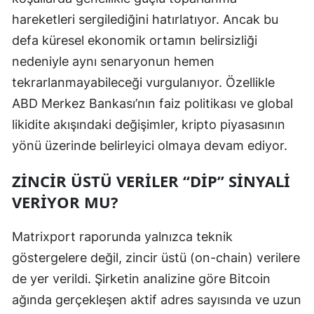
hareketleri sergilediğini hatırlatıyor. Ancak bu
Malatya
defa küresel ekonomik ortamın belirsizliği
Manisa
nedeniyle aynı senaryonun hemen
Kahramanmaraş
tekrarlanmayabileceği vurgulanıyor. Özellikle
ABD Merkez Bankası’nın faiz politikası ve global
Mardin
likidite akışındaki değişimler, kripto piyasasının
Muğla
yönü üzerinde belirleyici olmaya devam ediyor.
Muş
ZINCIR ÜSTÜ VERILER “DIP” SINYALI
Nevşehir
VERIYOR MU?
Niğde
Matrixport raporunda yalnızca teknik
Ordu
göstergelere değil, zincir üstü (on-chain) verilere
de yer verildi. Şirketin analizine göre Bitcoin
Rize
ağında gerçekleşen aktif adres sayısında ve uzun
Sakarya