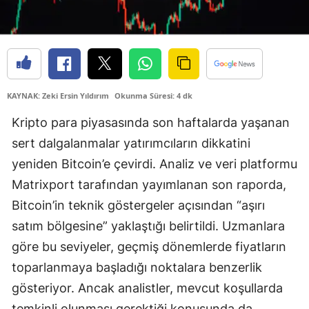
Edirne
Elazığ
Erzincan
KAYNAK: Zeki Ersin Yıldırım
Okunma Süresi: 4 dk
Erzurum
Kripto para piyasasında son haftalarda yaşanan
Eskişehir
sert dalgalanmalar yatırımcıların dikkatini
Gaziantep
yeniden Bitcoin’e çevirdi. Analiz ve veri platformu
Matrixport tarafından yayımlanan son raporda,
Giresun
Bitcoin’in teknik göstergeler açısından “aşırı
Gümüşhane
satım bölgesine” yaklaştığı belirtildi. Uzmanlara
Hakkari
göre bu seviyeler, geçmiş dönemlerde fiyatların
toparlanmaya başladığı noktalara benzerlik
Hatay
gösteriyor. Ancak analistler, mevcut koşullarda
Isparta
temkinli olunması gerektiği konusunda da