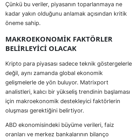
Çünkü bu veriler, piyasanın toparlanmaya ne
Yozgat
kadar yakın olduğunu anlamak açısından kritik
öneme sahip.
Zonguldak
Aksaray
MAKROEKONOMIK FAKTÖRLER
BELIRLEYICI OLACAK
Bayburt
Karaman
Kripto para piyasası sadece teknik göstergelerle
değil, aynı zamanda global ekonomik
Kırıkkale
gelişmelerle de yön buluyor. Matrixport
Batman
analistleri, kalıcı bir yükseliş trendinin başlaması
için makroekonomik destekleyici faktörlerin
Şırnak
oluşması gerektiğini belirtiyor.
Bartın
ABD ekonomisindeki büyüme verileri, faiz
Ardahan
oranları ve merkez bankalarının bilanço
Iğdır