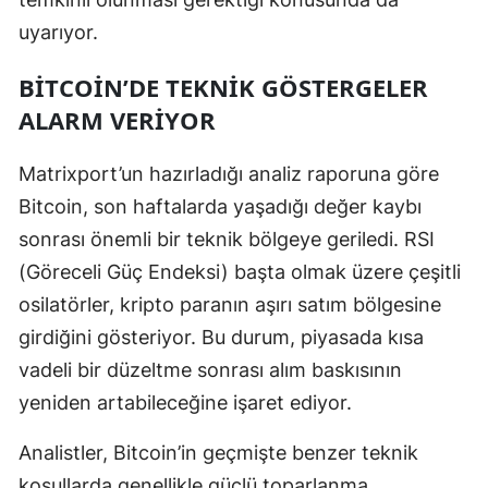
Mersin
uyarıyor.
İstanbul
BITCOIN’DE TEKNIK GÖSTERGELER
ALARM VERIYOR
İzmir
Kars
Matrixport’un hazırladığı analiz raporuna göre
Bitcoin, son haftalarda yaşadığı değer kaybı
Kastamonu
sonrası önemli bir teknik bölgeye geriledi. RSI
Kayseri
(Göreceli Güç Endeksi) başta olmak üzere çeşitli
Kırklareli
osilatörler, kripto paranın aşırı satım bölgesine
girdiğini gösteriyor. Bu durum, piyasada kısa
Kırşehir
vadeli bir düzeltme sonrası alım baskısının
Kocaeli
yeniden artabileceğine işaret ediyor.
Konya
Analistler, Bitcoin’in geçmişte benzer teknik
Kütahya
koşullarda genellikle güçlü toparlanma