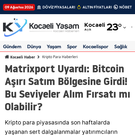
09 Ağustos 2026
DÖVİZ PİYASALARI
ALTIN FİYATLARI
NÖBETÇİ
Adana
Kocaeli
23
°
Adıyaman
Açık
Afyonkarahisar
Gündem
Dünya
Yaşam
Spor
Kocaelispor
Sağlık
Ağrı
Kripto Para Haberleri
Kocaeli Haber
Matrixport Uyardı: Bitcoin
Amasya
Aşırı Satım Bölgesine Girdi!
Ankara
Bu Seviyeler Alım Fırsatı mı
Antalya
Olabilir?
Artvin
Aydın
Kripto para piyasasında son haftalarda
Balıkesir
yaşanan sert dalgalanmalar yatırımcıların