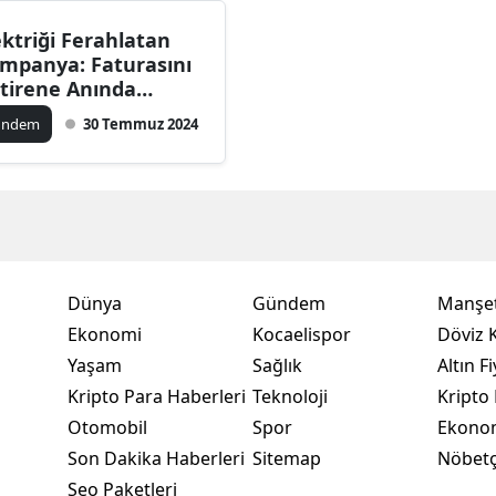
Bilecik
ektriği Ferahlatan
mpanya: Faturasını
Bingöl
tirene Anında
dirim!
Bitlis
ündem
30 Temmuz 2024
Bolu
Burdur
Bursa
Çanakkale
Dünya
Gündem
Manşet
Ekonomi
Kocaelispor
Döviz K
Çankırı
Yaşam
Sağlık
Altın Fi
Çorum
Kripto Para Haberleri
Teknoloji
Kripto 
Otomobil
Spor
Ekono
Denizli
Son Dakika Haberleri
Sitemap
Nöbetç
Diyarbakır
Seo Paketleri