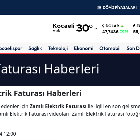
DÖVİZ PİYASALARI
Adana
Kocaeli
30
°
DOLAR
E
Adıyaman
47,7436
55,
Açık
%0.18
Afyonkarahisar
ocaelispor
Sağlık
Teknoloji
Ekonomi
Otomobil
Son D
Ağrı
Faturası Haberleri
Amasya
Ankara
rik Faturası Haberleri
Antalya
 edenler için
Zamlı Elektrik Faturası
ile ilgili en son gelişm
Artvin
lı Elektrik Faturası videoları, Zamlı Elektrik Faturası fotoğr
Aydın
4 12:00
Balıkesir