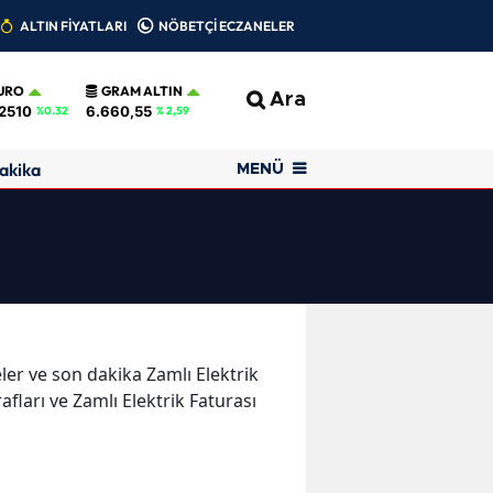
ALTIN FİYATLARI
NÖBETÇİ ECZANELER
URO
GRAM ALTIN
Ara
2510
6.660,55
%0.32
% 2,59
akika
MENÜ
eler ve son dakika Zamlı Elektrik
afları ve Zamlı Elektrik Faturası