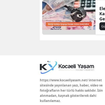
El
Ka
Ge
İn
G
https://www.kocaeliyasam.net/ internet
sitesinde yayınlanan yazı, haber, video ve
fotoğrafların her türlü hakkı saklıdır. İzin
alınmadan, kaynak gösterilerek dahi
kullanılamaz.