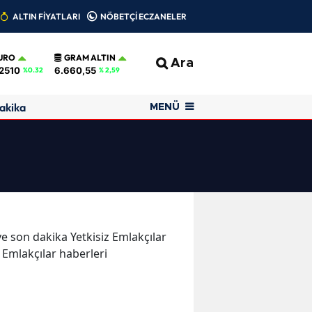
ALTIN FİYATLARI
NÖBETÇİ ECZANELER
URO
GRAM ALTIN
Ara
2510
6.660,55
%0.32
% 2,59
akika
MENÜ
 ve son dakika Yetkisiz Emlakçılar
z Emlakçılar haberleri