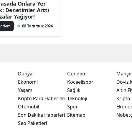
yasada Onlara Yer
Bilecik
k: Denetimler Arttı
zalar Yağıyor!
Bingöl
ündem
08 Temmuz 2024
Bitlis
Bolu
Burdur
Bursa
Dünya
Gündem
Manşet
Çanakkale
Ekonomi
Kocaelispor
Döviz K
Yaşam
Sağlık
Altın Fi
Çankırı
Kripto Para Haberleri
Teknoloji
Kripto 
Çorum
Otomobil
Spor
Ekono
Son Dakika Haberleri
Sitemap
Nöbetç
Denizli
Seo Paketleri
Diyarbakır