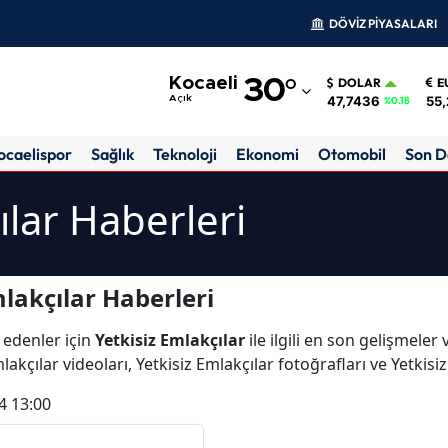
DÖVİZ PİYASALARI
Adana
Kocaeli
30
°
DOLAR
E
Adıyaman
47,7436
55,
Açık
%0.18
Afyonkarahisar
ocaelispor
Sağlık
Teknoloji
Ekonomi
Otomobil
Son D
Ağrı
ılar Haberleri
Amasya
Ankara
lakçılar Haberleri
Antalya
 edenler için
Yetkisiz Emlakçılar
ile ilgili en son gelişmeler
Artvin
akçılar videoları, Yetkisiz Emlakçılar fotoğrafları ve Yetkisi
Aydın
4 13:00
Balıkesir