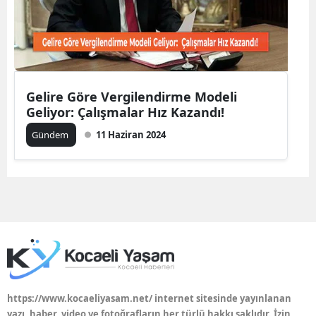
Mersin
İstanbul
İzmir
Gelire Göre Vergilendirme Modeli
Kars
Geliyor: Çalışmalar Hız Kazandı!
Gündem
11 Haziran 2024
Kastamonu
Kayseri
Kırklareli
Kırşehir
Kocaeli
Konya
https://www.kocaeliyasam.net/ internet sitesinde yayınlanan
Kütahya
yazı, haber, video ve fotoğrafların her türlü hakkı saklıdır. İzin