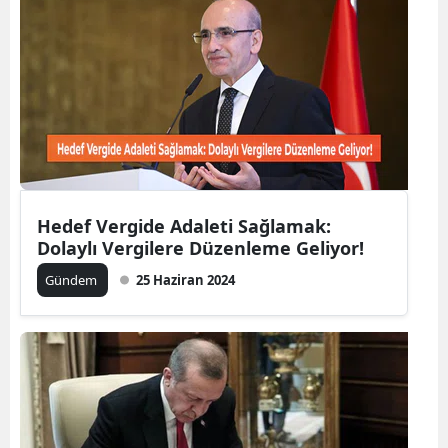
Edirne
Elazığ
Erzincan
Erzurum
Eskişehir
Hedef Vergide Adaleti Sağlamak:
Gaziantep
Dolaylı Vergilere Düzenleme Geliyor!
Giresun
Gündem
25 Haziran 2024
Gümüşhane
Hakkari
Hatay
Isparta