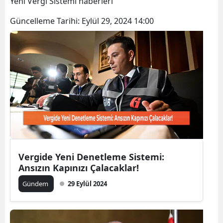
Yeni Vergi Sistemi haberleri
Bilecik
Güncelleme Tarihi:
Eylül 29, 2024 14:00
Bingöl
Bitlis
Bolu
Burdur
Bursa
Çanakkale
Çankırı
Vergide Yeni Denetleme Sistemi:
Ansızın Kapınızı Çalacaklar!
Çorum
Gündem
29 Eylül 2024
Denizli
Diyarbakır