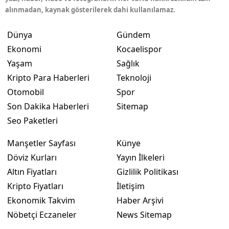
alınmadan, kaynak gösterilerek dahi kullanılamaz.
Malatya
Dünya
Gündem
Manisa
Ekonomi
Kocaelispor
Kahramanmaraş
Yaşam
Sağlık
Kripto Para Haberleri
Teknoloji
Mardin
Otomobil
Spor
Muğla
Son Dakika Haberleri
Sitemap
Seo Paketleri
Muş
Nevşehir
Manşetler Sayfası
Künye
Döviz Kurları
Yayın İlkeleri
Niğde
Altın Fiyatları
Gizlilik Politikası
Ordu
Kripto Fiyatları
İletişim
Ekonomik Takvim
Haber Arşivi
Rize
Nöbetçi Eczaneler
News Sitemap
Sakarya