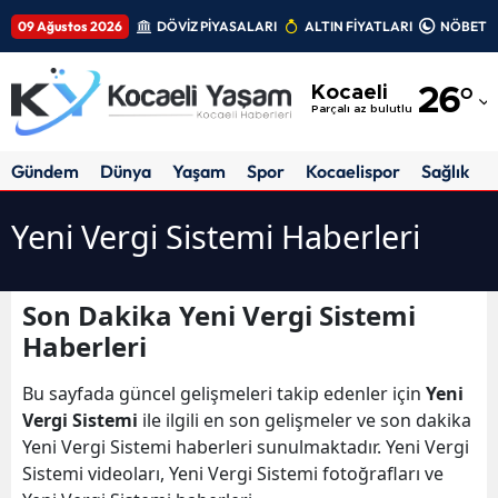
09 Ağustos 2026
DÖVİZ PİYASALARI
ALTIN FİYATLARI
NÖBETÇİ
Adana
Kocaeli
26
°
Adıyaman
Parçalı az bulutlu
Afyonkarahisar
Gündem
Dünya
Yaşam
Spor
Kocaelispor
Sağlık
Ağrı
Yeni Vergi Sistemi Haberleri
Amasya
Ankara
Son Dakika Yeni Vergi Sistemi
Haberleri
Antalya
Artvin
Bu sayfada güncel gelişmeleri takip edenler için
Yeni
Vergi Sistemi
ile ilgili en son gelişmeler ve son dakika
Aydın
Yeni Vergi Sistemi haberleri sunulmaktadır. Yeni Vergi
Sistemi videoları, Yeni Vergi Sistemi fotoğrafları ve
Balıkesir