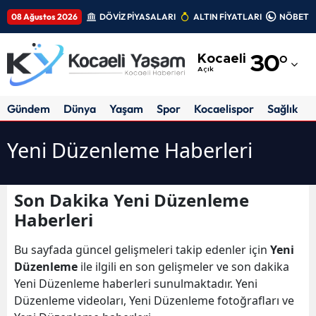
08 Ağustos 2026
DÖVİZ PİYASALARI
ALTIN FİYATLARI
NÖBETÇİ
Adana
Kocaeli
30
°
Adıyaman
Açık
Afyonkarahisar
Gündem
Dünya
Yaşam
Spor
Kocaelispor
Sağlık
Ağrı
Yeni Düzenleme Haberleri
Amasya
Ankara
Son Dakika Yeni Düzenleme
Haberleri
Antalya
Artvin
Bu sayfada güncel gelişmeleri takip edenler için
Yeni
Düzenleme
ile ilgili en son gelişmeler ve son dakika
Aydın
Yeni Düzenleme haberleri sunulmaktadır. Yeni
Düzenleme videoları, Yeni Düzenleme fotoğrafları ve
Balıkesir