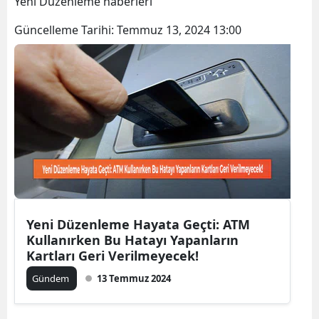
Yeni Düzenleme haberleri
Bilecik
Güncelleme Tarihi:
Temmuz 13, 2024 13:00
Bingöl
Bitlis
Bolu
Burdur
Bursa
Çanakkale
Çankırı
Yeni Düzenleme Hayata Geçti: ATM
Kullanırken Bu Hatayı Yapanların
Çorum
Kartları Geri Verilmeyecek!
Denizli
Gündem
13 Temmuz 2024
Diyarbakır