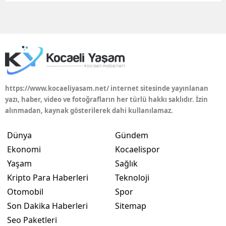
Edirne
Elazığ
Erzincan
Erzurum
https://www.kocaeliyasam.net/ internet sitesinde yayınlanan
Eskişehir
yazı, haber, video ve fotoğrafların her türlü hakkı saklıdır. İzin
alınmadan, kaynak gösterilerek dahi kullanılamaz.
Gaziantep
Dünya
Gündem
Giresun
Ekonomi
Kocaelispor
Gümüşhane
Yaşam
Sağlık
Kripto Para Haberleri
Teknoloji
Hakkari
Otomobil
Spor
Hatay
Son Dakika Haberleri
Sitemap
Seo Paketleri
Isparta