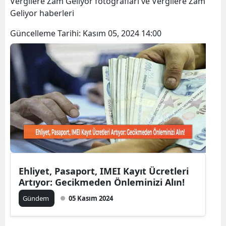
Vergilere Zam Geliyor fotoğrafları ve Vergilere Zam
Bilecik
Geliyor haberleri
Bingöl
Güncelleme Tarihi:
Kasım 05, 2024 14:00
Bitlis
Bolu
Burdur
Bursa
Çanakkale
Çankırı
Ehliyet, Pasaport, IMEI Kayıt Ücretleri
Çorum
Artıyor: Gecikmeden Önleminizi Alın!
Denizli
Gündem
05 Kasım 2024
Diyarbakır