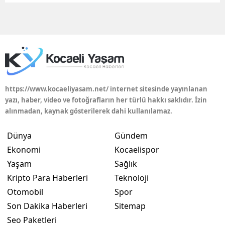
Edirne
Elazığ
Erzincan
Erzurum
https://www.kocaeliyasam.net/ internet sitesinde yayınlanan
Eskişehir
yazı, haber, video ve fotoğrafların her türlü hakkı saklıdır. İzin
alınmadan, kaynak gösterilerek dahi kullanılamaz.
Gaziantep
Dünya
Gündem
Giresun
Ekonomi
Kocaelispor
Gümüşhane
Yaşam
Sağlık
Kripto Para Haberleri
Teknoloji
Hakkari
Otomobil
Spor
Hatay
Son Dakika Haberleri
Sitemap
Isparta
Seo Paketleri