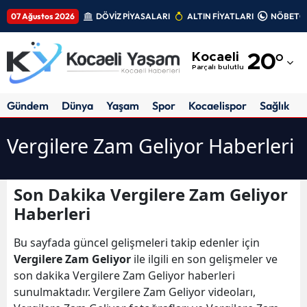
07 Ağustos 2026
DÖVİZ PİYASALARI
ALTIN FİYATLARI
NÖBETÇİ
Adana
Kocaeli
20
°
Adıyaman
Parçalı bulutlu
Afyonkarahisar
Gündem
Dünya
Yaşam
Spor
Kocaelispor
Sağlık
Ağrı
Vergilere Zam Geliyor Haberleri
Amasya
Ankara
Son Dakika Vergilere Zam Geliyor
Haberleri
Antalya
Artvin
Bu sayfada güncel gelişmeleri takip edenler için
Vergilere Zam Geliyor
ile ilgili en son gelişmeler ve
Aydın
son dakika Vergilere Zam Geliyor haberleri
sunulmaktadır. Vergilere Zam Geliyor videoları,
Balıkesir