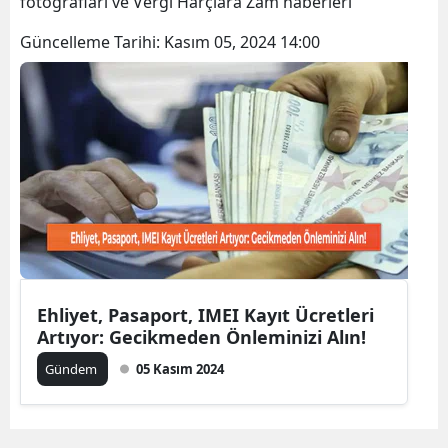
fotoğrafları ve Vergi Harçlara Zam haberleri
Bilecik
Güncelleme Tarihi:
Kasım 05, 2024 14:00
Bingöl
Bitlis
Bolu
Burdur
Bursa
Çanakkale
Çankırı
Ehliyet, Pasaport, IMEI Kayıt Ücretleri
Artıyor: Gecikmeden Önleminizi Alın!
Çorum
Gündem
05 Kasım 2024
Denizli
Diyarbakır