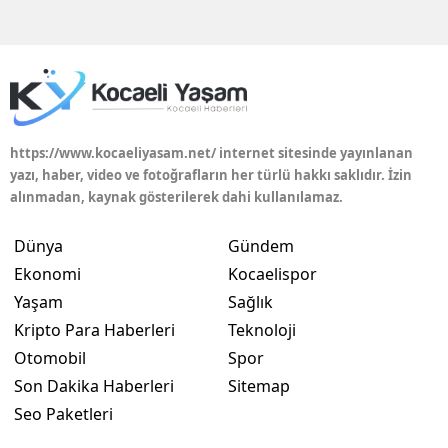
Edirne
Elazığ
Erzincan
Erzurum
https://www.kocaeliyasam.net/ internet sitesinde yayınlanan
yazı, haber, video ve fotoğrafların her türlü hakkı saklıdır. İzin
Eskişehir
alınmadan, kaynak gösterilerek dahi kullanılamaz.
Gaziantep
Dünya
Gündem
Giresun
Ekonomi
Kocaelispor
Yaşam
Sağlık
Gümüşhane
Kripto Para Haberleri
Teknoloji
Hakkari
Otomobil
Spor
Son Dakika Haberleri
Sitemap
Hatay
Seo Paketleri
Isparta