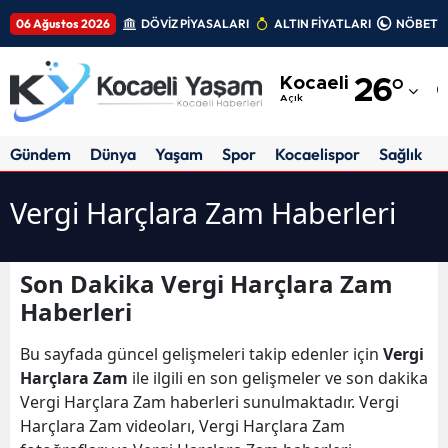
06 Ağustos 2026
DÖVİZ PİYASALARI
ALTIN FİYATLARI
NÖBETÇİ
Adana
Kocaeli
26
°
Adıyaman
Açık
Afyonkarahisar
Gündem
Dünya
Yaşam
Spor
Kocaelispor
Sağlık
Ağrı
Vergi Harçlara Zam Haberleri
Amasya
Ankara
Son Dakika Vergi Harçlara Zam
Haberleri
Antalya
Artvin
Bu sayfada güncel gelişmeleri takip edenler için
Vergi
Harçlara Zam
ile ilgili en son gelişmeler ve son dakika
Aydın
Vergi Harçlara Zam haberleri sunulmaktadır. Vergi
Harçlara Zam videoları, Vergi Harçlara Zam
Balıkesir