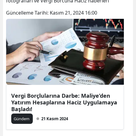
fotoğrafları ve Vergi Borcuna Haciz haberleri
Bilecik
Güncelleme Tarihi:
Kasım 21, 2024 16:00
Bingöl
Bitlis
Bolu
Burdur
Bursa
Çanakkale
Çankırı
Vergi Borçlularına Darbe: Maliye’den
Yatırım Hesaplarına Haciz Uygulamaya
Çorum
Başladı!
Denizli
Gündem
21 Kasım 2024
Diyarbakır