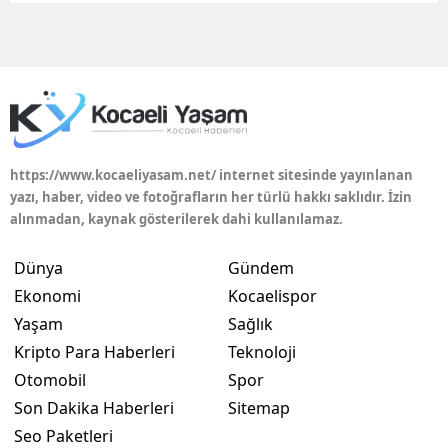
Edirne
Elazığ
Erzincan
Erzurum
https://www.kocaeliyasam.net/ internet sitesinde yayınlanan
Eskişehir
yazı, haber, video ve fotoğrafların her türlü hakkı saklıdır. İzin
alınmadan, kaynak gösterilerek dahi kullanılamaz.
Gaziantep
Dünya
Gündem
Giresun
Ekonomi
Kocaelispor
Gümüşhane
Yaşam
Sağlık
Kripto Para Haberleri
Teknoloji
Hakkari
Otomobil
Spor
Hatay
Son Dakika Haberleri
Sitemap
Seo Paketleri
Isparta