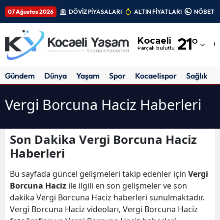
07 Ağustos 2026
DÖVİZ PİYASALARI
ALTIN FİYATLARI
NÖBETÇİ
Adana
Kocaeli
21
°
Adıyaman
Parçalı bulutlu
Afyonkarahisar
Gündem
Dünya
Yaşam
Spor
Kocaelispor
Sağlık
Ağrı
Vergi Borcuna Haciz Haberleri
Amasya
Ankara
Son Dakika Vergi Borcuna Haciz
Haberleri
Antalya
Artvin
Bu sayfada güncel gelişmeleri takip edenler için
Vergi
Borcuna Haciz
ile ilgili en son gelişmeler ve son
Aydın
dakika Vergi Borcuna Haciz haberleri sunulmaktadır.
Vergi Borcuna Haciz videoları, Vergi Borcuna Haciz
Balıkesir