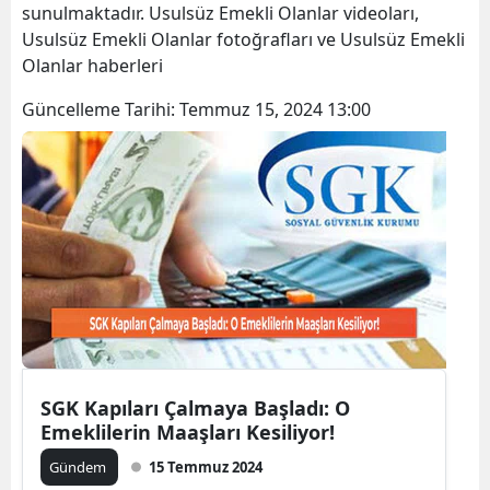
sunulmaktadır. Usulsüz Emekli Olanlar videoları,
Bilecik
Usulsüz Emekli Olanlar fotoğrafları ve Usulsüz Emekli
Olanlar haberleri
Bingöl
Güncelleme Tarihi:
Temmuz 15, 2024 13:00
Bitlis
Bolu
Burdur
Bursa
Çanakkale
Çankırı
Çorum
SGK Kapıları Çalmaya Başladı: O
Denizli
Emeklilerin Maaşları Kesiliyor!
Gündem
15 Temmuz 2024
Diyarbakır