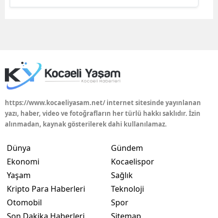
Edirne
Elazığ
Erzincan
Erzurum
Eskişehir
https://www.kocaeliyasam.net/ internet sitesinde yayınlanan
Gaziantep
yazı, haber, video ve fotoğrafların her türlü hakkı saklıdır. İzin
alınmadan, kaynak gösterilerek dahi kullanılamaz.
Giresun
Dünya
Gündem
Gümüşhane
Ekonomi
Kocaelispor
Hakkari
Yaşam
Sağlık
Kripto Para Haberleri
Teknoloji
Hatay
Otomobil
Spor
Isparta
Son Dakika Haberleri
Sitemap