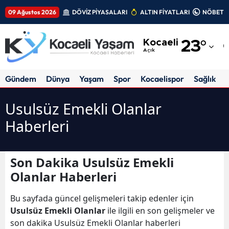
09 Ağustos 2026
DÖVİZ PİYASALARI
ALTIN FİYATLARI
NÖBETÇİ
Adana
Kocaeli
23
°
Adıyaman
Açık
Afyonkarahisar
Gündem
Dünya
Yaşam
Spor
Kocaelispor
Sağlık
Ağrı
Usulsüz Emekli Olanlar
Amasya
Haberleri
Ankara
Antalya
Son Dakika Usulsüz Emekli
Olanlar Haberleri
Artvin
Bu sayfada güncel gelişmeleri takip edenler için
Aydın
Usulsüz Emekli Olanlar
ile ilgili en son gelişmeler ve
Balıkesir
son dakika Usulsüz Emekli Olanlar haberleri