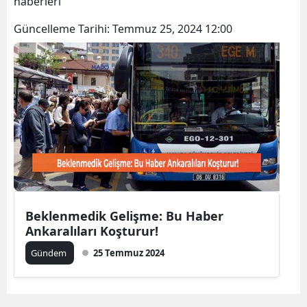
haberleri
Bilecik
Güncelleme Tarihi:
Temmuz 25, 2024 12:00
Bingöl
Bitlis
Bolu
Burdur
Bursa
Çanakkale
Çankırı
Beklenmedik Gelişme: Bu Haber
Ankaralıları Koşturur!
Çorum
Gündem
25 Temmuz 2024
Denizli
Diyarbakır