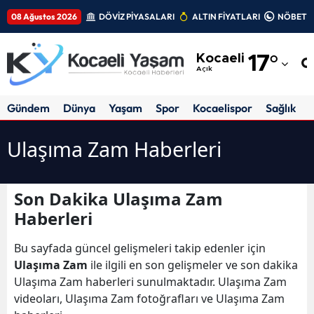
08 Ağustos 2026
DÖVİZ PİYASALARI
ALTIN FİYATLARI
NÖBETÇİ
Adana
Kocaeli
17
°
Adıyaman
Açık
Afyonkarahisar
Gündem
Dünya
Yaşam
Spor
Kocaelispor
Sağlık
Ağrı
Ulaşıma Zam Haberleri
Amasya
Ankara
Son Dakika Ulaşıma Zam
Haberleri
Antalya
Artvin
Bu sayfada güncel gelişmeleri takip edenler için
Ulaşıma Zam
ile ilgili en son gelişmeler ve son dakika
Aydın
Ulaşıma Zam haberleri sunulmaktadır. Ulaşıma Zam
videoları, Ulaşıma Zam fotoğrafları ve Ulaşıma Zam
Balıkesir