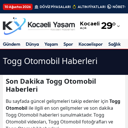
10 Ağustos 2026
DÖVİZ PİYASALARI
ALTIN FİYATLARI
NÖBETÇİ
Adana
Kocaeli
29
°
Adıyaman
Açık
Afyonkarahisar
Gündem
Dünya
Yaşam
Spor
Kocaelispor
Sağlık
Ağrı
Togg Otomobil Haberleri
Amasya
Ankara
Son Dakika Togg Otomobil
Haberleri
Antalya
Artvin
Bu sayfada güncel gelişmeleri takip edenler için
Togg
Otomobil
ile ilgili en son gelişmeler ve son dakika
Aydın
Togg Otomobil haberleri sunulmaktadır. Togg
Otomobil videoları, Togg Otomobil fotoğrafları ve
Balıkesir