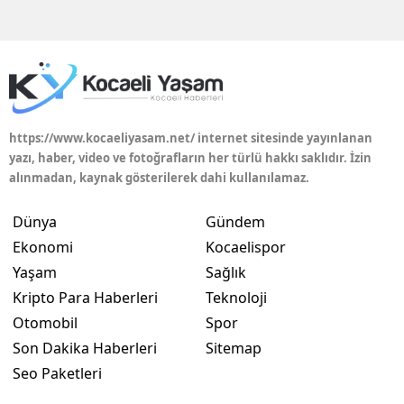
Edirne
Elazığ
Erzincan
Erzurum
https://www.kocaeliyasam.net/ internet sitesinde yayınlanan
yazı, haber, video ve fotoğrafların her türlü hakkı saklıdır. İzin
Eskişehir
alınmadan, kaynak gösterilerek dahi kullanılamaz.
Gaziantep
Dünya
Gündem
Giresun
Ekonomi
Kocaelispor
Yaşam
Sağlık
Gümüşhane
Kripto Para Haberleri
Teknoloji
Hakkari
Otomobil
Spor
Son Dakika Haberleri
Sitemap
Hatay
Seo Paketleri
Isparta