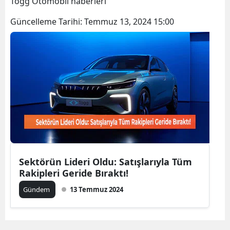
Togg Otomobil haberleri
Bilecik
Güncelleme Tarihi:
Temmuz 13, 2024 15:00
Bingöl
Bitlis
Bolu
Burdur
Bursa
Çanakkale
Çankırı
Sektörün Lideri Oldu: Satışlarıyla Tüm
Rakipleri Geride Bıraktı!
Çorum
Gündem
13 Temmuz 2024
Denizli
Diyarbakır