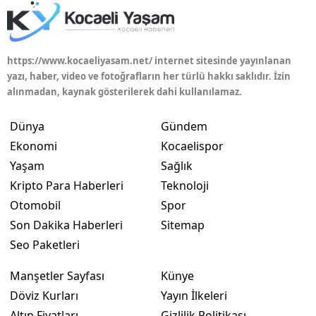
Mersin
İstanbul
https://www.kocaeliyasam.net/ internet sitesinde yayınlanan
yazı, haber, video ve fotoğrafların her türlü hakkı saklıdır. İzin
İzmir
alınmadan, kaynak gösterilerek dahi kullanılamaz.
Kars
Dünya
Gündem
Kastamonu
Ekonomi
Kocaelispor
Kayseri
Yaşam
Sağlık
Kripto Para Haberleri
Teknoloji
Kırklareli
Otomobil
Spor
Kırşehir
Son Dakika Haberleri
Sitemap
Seo Paketleri
Kocaeli
Manşetler Sayfası
Künye
Konya
Döviz Kurları
Yayın İlkeleri
Kütahya
Altın Fiyatları
Gizlilik Politikası