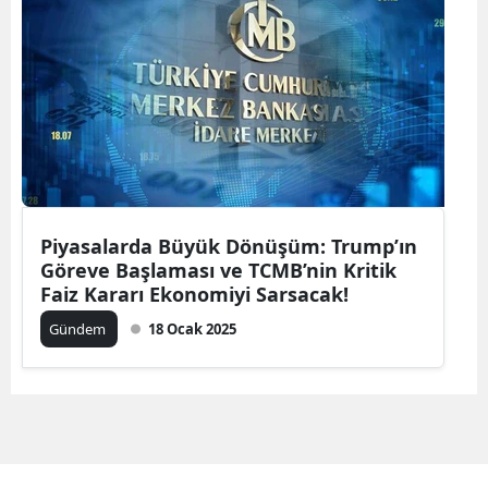
Edirne
Elazığ
Erzincan
Erzurum
Eskişehir
Piyasalarda Büyük Dönüşüm: Trump’ın
Gaziantep
Göreve Başlaması ve TCMB’nin Kritik
Faiz Kararı Ekonomiyi Sarsacak!
Giresun
Gündem
18 Ocak 2025
Gümüşhane
Hakkari
Hatay
Isparta