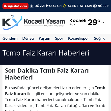
07 Ağustos 2026
DÖVİZ PİYASALARI
ALTIN FİYATLARI
NÖBETÇİ
Adana
Kocaeli
29
°
Adıyaman
Açık
Afyonkarahisar
Gündem
Dünya
Yaşam
Spor
Kocaelispor
Sağlık
Ağrı
Tcmb Faiz Kararı Haberleri
Amasya
Ankara
Son Dakika Tcmb Faiz Kararı
Haberleri
Antalya
Artvin
Bu sayfada güncel gelişmeleri takip edenler için
Tcmb
Faiz Kararı
ile ilgili en son gelişmeler ve son dakika
Aydın
Tcmb Faiz Kararı haberleri sunulmaktadır. Tcmb Faiz
Kararı videoları, Tcmb Faiz Kararı fotoğrafları ve Tcmb
Balıkesir