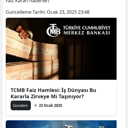
Faiz Kararı haberleri
Bilecik
Güncelleme Tarihi:
Ocak 23, 2025 23:48
Bingöl
Bitlis
Bolu
Burdur
Bursa
Çanakkale
Çankırı
TCMB Faiz Hamlesi: İş Dünyası Bu
Kararla Zirveye Mi Taşınıyor?
Çorum
Gündem
23 Ocak 2025
Denizli
Diyarbakır