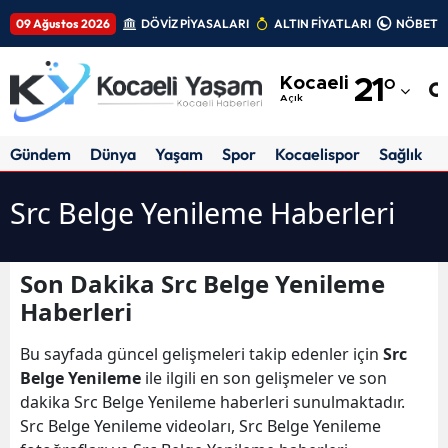
09 Ağustos 2026
DÖVİZ PİYASALARI
ALTIN FİYATLARI
NÖBETÇİ
Adana
Kocaeli
21
°
Adıyaman
Açık
Afyonkarahisar
Gündem
Dünya
Yaşam
Spor
Kocaelispor
Sağlık
Ağrı
Src Belge Yenileme Haberleri
Amasya
Ankara
Son Dakika Src Belge Yenileme
Haberleri
Antalya
Artvin
Bu sayfada güncel gelişmeleri takip edenler için
Src
Belge Yenileme
ile ilgili en son gelişmeler ve son
Aydın
dakika Src Belge Yenileme haberleri sunulmaktadır.
Src Belge Yenileme videoları, Src Belge Yenileme
Balıkesir