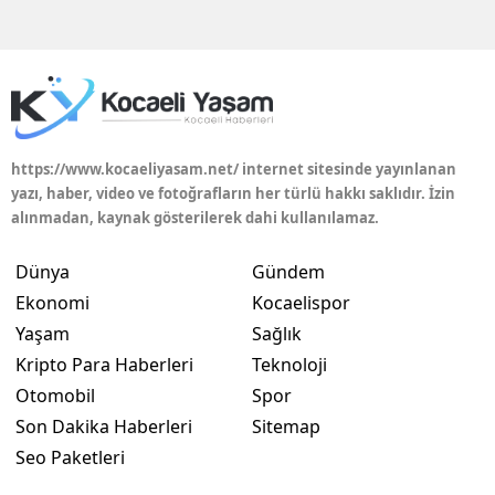
Edirne
Elazığ
Erzincan
Erzurum
https://www.kocaeliyasam.net/ internet sitesinde yayınlanan
yazı, haber, video ve fotoğrafların her türlü hakkı saklıdır. İzin
Eskişehir
alınmadan, kaynak gösterilerek dahi kullanılamaz.
Gaziantep
Dünya
Gündem
Giresun
Ekonomi
Kocaelispor
Yaşam
Sağlık
Gümüşhane
Kripto Para Haberleri
Teknoloji
Hakkari
Otomobil
Spor
Son Dakika Haberleri
Sitemap
Hatay
Seo Paketleri
Isparta