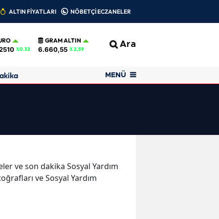
ALTIN FİYATLARI
NÖBETÇİ ECZANELER
URO
GRAM ALTIN
Ara
2510
6.660,55
%0.32
% 2,59
akika
MENÜ
şmeler ve son dakika Sosyal Yardım
oğrafları ve Sosyal Yardım