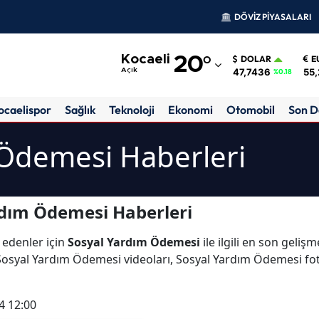
DÖVİZ PİYASALARI
Adana
Kocaeli
20
°
DOLAR
E
Adıyaman
47,7436
55,
Açık
%0.18
Afyonkarahisar
ocaelispor
Sağlık
Teknoloji
Ekonomi
Otomobil
Son D
Ağrı
 Ödemesi Haberleri
Amasya
Ankara
rdım Ödemesi Haberleri
Antalya
 edenler için
Sosyal Yardım Ödemesi
ile ilgili en son geli
Artvin
osyal Yardım Ödemesi videoları, Sosyal Yardım Ödemesi fot
Aydın
4 12:00
Balıkesir