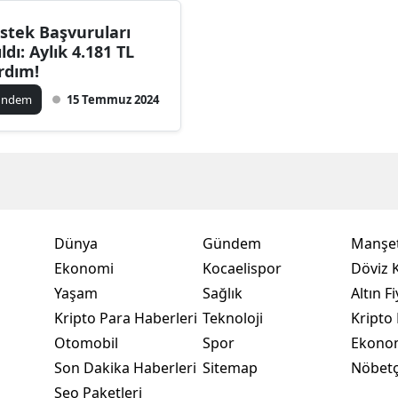
Bilecik
stek Başvuruları
ıldı: Aylık 4.181 TL
Bingöl
rdım!
Bitlis
ündem
15 Temmuz 2024
Bolu
Burdur
Bursa
Çanakkale
Dünya
Gündem
Manşet
Ekonomi
Kocaelispor
Döviz K
Çankırı
Yaşam
Sağlık
Altın Fi
Çorum
Kripto Para Haberleri
Teknoloji
Kripto 
Otomobil
Spor
Ekono
Denizli
Son Dakika Haberleri
Sitemap
Nöbetç
Diyarbakır
Seo Paketleri