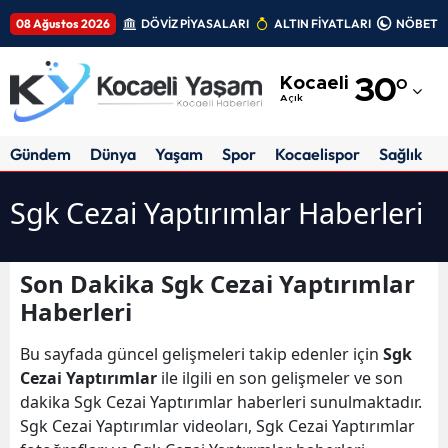
08 Ağustos 2026
DÖVİZ PİYASALARI
ALTIN FİYATLARI
NÖBETÇİ
Adana
Kocaeli
30
°
Adıyaman
Açık
Afyonkarahisar
Gündem
Dünya
Yaşam
Spor
Kocaelispor
Sağlık
Ağrı
Sgk Cezai Yaptırımlar Haberleri
Amasya
Ankara
Son Dakika Sgk Cezai Yaptırımlar
Haberleri
Antalya
Artvin
Bu sayfada güncel gelişmeleri takip edenler için
Sgk
Cezai Yaptırımlar
ile ilgili en son gelişmeler ve son
Aydın
dakika Sgk Cezai Yaptırımlar haberleri sunulmaktadır.
Sgk Cezai Yaptırımlar videoları, Sgk Cezai Yaptırımlar
Balıkesir