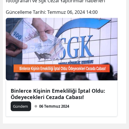
fotoğrafları ve Sgk Cezai Yaptırımlar haberleri
Bilecik
Güncelleme Tarihi:
Temmuz 06, 2024 14:00
Bingöl
Bitlis
Bolu
Burdur
Bursa
Çanakkale
Çankırı
Binlerce Kişinin Emekliliği İptal Oldu:
Ödeyecekleri Cezada Cabası!
Çorum
Gündem
06 Temmuz 2024
Denizli
Diyarbakır