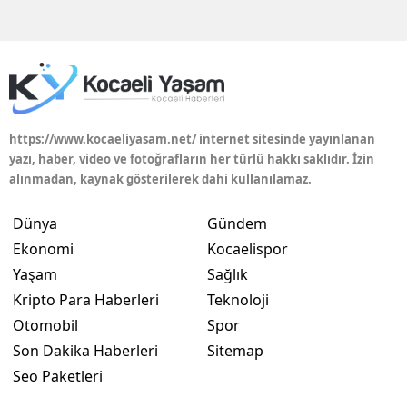
Edirne
Elazığ
Erzincan
Erzurum
https://www.kocaeliyasam.net/ internet sitesinde yayınlanan
yazı, haber, video ve fotoğrafların her türlü hakkı saklıdır. İzin
Eskişehir
alınmadan, kaynak gösterilerek dahi kullanılamaz.
Gaziantep
Dünya
Gündem
Giresun
Ekonomi
Kocaelispor
Yaşam
Sağlık
Gümüşhane
Kripto Para Haberleri
Teknoloji
Hakkari
Otomobil
Spor
Son Dakika Haberleri
Sitemap
Hatay
Seo Paketleri
Isparta