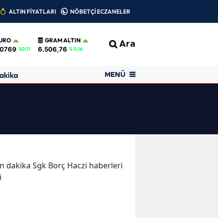
ALTIN FİYATLARI
NÖBETÇİ ECZANELER
URO
GRAM ALTIN
Ara
,0769
6.506,76
%0.11
% 0,16
akika
MENÜ
son dakika Sgk Borç Haczi haberleri
i