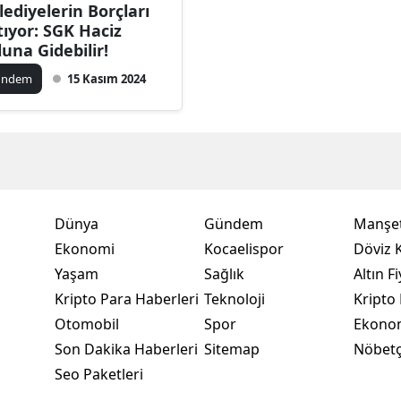
lediyelerin Borçları
Bilecik
tıyor: SGK Haciz
luna Gidebilir!
Bingöl
ündem
15 Kasım 2024
Bitlis
Bolu
Burdur
Bursa
Dünya
Gündem
Manşet
Çanakkale
Ekonomi
Kocaelispor
Döviz K
Yaşam
Sağlık
Altın Fi
Çankırı
Kripto Para Haberleri
Teknoloji
Kripto 
Çorum
Otomobil
Spor
Ekono
Son Dakika Haberleri
Sitemap
Nöbetç
Denizli
Seo Paketleri
Diyarbakır