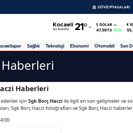
DÖVİZ PİYASALARI
Adana
Kocaeli
21
°
DOLAR
E
Adıyaman
47,5973
55
Az bulutlu
%0.06
Afyonkarahisar
ocaelispor
Sağlık
Teknoloji
Ekonomi
Otomobil
Son D
Ağrı
 Haberleri
Amasya
Ankara
aczi Haberleri
Antalya
 edenler için
Sgk Borç Haczi
ile ilgili en son gelişmeler ve 
Artvin
ları, Sgk Borç Haczi fotoğrafları ve Sgk Borç Haczi haberler
Aydın
14:00
Balıkesir