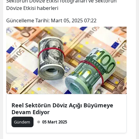
Sektörün Dövize Etkisi fotoğrafları ve Sektörün
Bilecik
Dövize Etkisi haberleri
Bingöl
Güncelleme Tarihi:
Mart 05, 2025 07:22
Bitlis
Bolu
Burdur
Bursa
Çanakkale
Çankırı
Reel Sektörün Döviz Açığı Büyümeye
Çorum
Devam Ediyor
Denizli
Gündem
05 Mart 2025
Diyarbakır