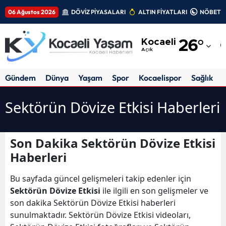
06 Ağustos 2026
DÖVİZ PİYASALARI
ALTIN FİYATLARI
NÖBETÇİ
Adana
Kocaeli
26
°
Adıyaman
Açık
Afyonkarahisar
Gündem
Dünya
Yaşam
Spor
Kocaelispor
Sağlık
Ağrı
Sektörün Dövize Etkisi Haberleri
Amasya
Ankara
Son Dakika Sektörün Dövize Etkisi
Haberleri
Antalya
Artvin
Bu sayfada güncel gelişmeleri takip edenler için
Sektörün Dövize Etkisi
ile ilgili en son gelişmeler ve
Aydın
son dakika Sektörün Dövize Etkisi haberleri
sunulmaktadır. Sektörün Dövize Etkisi videoları,
Balıkesir