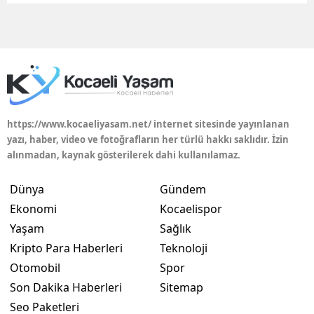
Edirne
Elazığ
Erzincan
Erzurum
https://www.kocaeliyasam.net/ internet sitesinde yayınlanan
Eskişehir
yazı, haber, video ve fotoğrafların her türlü hakkı saklıdır. İzin
alınmadan, kaynak gösterilerek dahi kullanılamaz.
Gaziantep
Dünya
Gündem
Giresun
Ekonomi
Kocaelispor
Gümüşhane
Yaşam
Sağlık
Kripto Para Haberleri
Teknoloji
Hakkari
Otomobil
Spor
Hatay
Son Dakika Haberleri
Sitemap
Isparta
Seo Paketleri