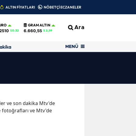
ALTIN FİYATLARI
NÖBETÇİ ECZANELER
URO
GRAM ALTIN
Ara
2510
6.660,55
%0.32
% 2,59
akika
MENÜ
eler ve son dakika Mtv'de
 fotoğrafları ve Mtv'de