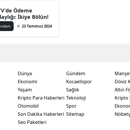
Bilecik
V'de Ödeme
laylığı: İkiye Bölün!
Bingöl
ündem
23 Temmuz 2024
Bitlis
Bolu
Burdur
Bursa
Dünya
Gündem
Manşet
Çanakkale
Ekonomi
Kocaelispor
Döviz K
Yaşam
Sağlık
Altın Fi
Çankırı
Kripto Para Haberleri
Teknoloji
Kripto 
Çorum
Otomobil
Spor
Ekono
Denizli
Son Dakika Haberleri
Sitemap
Nöbetç
Seo Paketleri
Diyarbakır