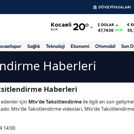
DÖVİZ PİYASALARI
Adana
Kocaeli
20
°
DOLAR
E
Adıyaman
47,7436
55,
Açık
%0.18
Afyonkarahisar
ocaelispor
Sağlık
Teknoloji
Ekonomi
Otomobil
Son D
Ağrı
endirme Haberleri
Amasya
Ankara
sitlendirme Haberleri
Antalya
 edenler için
Mtv'de Taksitlendirme
ile ilgili en son gelişm
Artvin
dır. Mtv'de Taksitlendirme videoları, Mtv'de Taksitlendirme
Aydın
4 14:00
Balıkesir