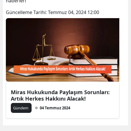
haberleri
Bilecik
Güncelleme Tarihi:
Temmuz 04, 2024 12:00
Bingöl
Bitlis
Bolu
Burdur
Bursa
Çanakkale
Çankırı
Miras Hukukunda Paylaşım Sorunları:
Artık Herkes Hakkını Alacak!
Çorum
Gündem
04 Temmuz 2024
Denizli
Diyarbakır