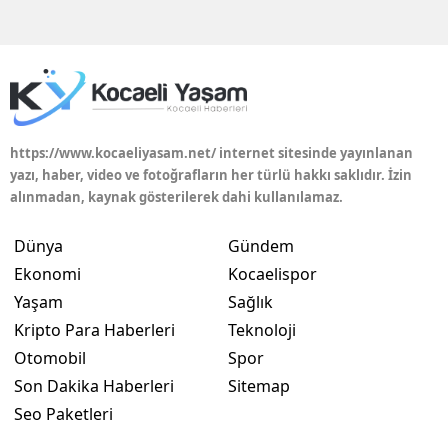
Edirne
Elazığ
Erzincan
Erzurum
https://www.kocaeliyasam.net/ internet sitesinde yayınlanan
yazı, haber, video ve fotoğrafların her türlü hakkı saklıdır. İzin
Eskişehir
alınmadan, kaynak gösterilerek dahi kullanılamaz.
Gaziantep
Dünya
Gündem
Giresun
Ekonomi
Kocaelispor
Yaşam
Sağlık
Gümüşhane
Kripto Para Haberleri
Teknoloji
Hakkari
Otomobil
Spor
Son Dakika Haberleri
Sitemap
Hatay
Seo Paketleri
Isparta