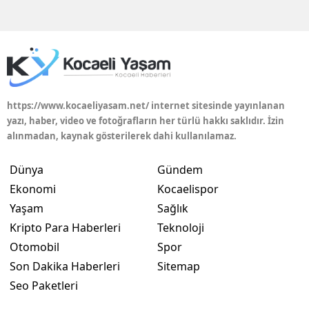
Edirne
Elazığ
Erzincan
Erzurum
https://www.kocaeliyasam.net/ internet sitesinde yayınlanan
yazı, haber, video ve fotoğrafların her türlü hakkı saklıdır. İzin
Eskişehir
alınmadan, kaynak gösterilerek dahi kullanılamaz.
Gaziantep
Dünya
Gündem
Giresun
Ekonomi
Kocaelispor
Yaşam
Sağlık
Gümüşhane
Kripto Para Haberleri
Teknoloji
Hakkari
Otomobil
Spor
Son Dakika Haberleri
Sitemap
Hatay
Seo Paketleri
Isparta