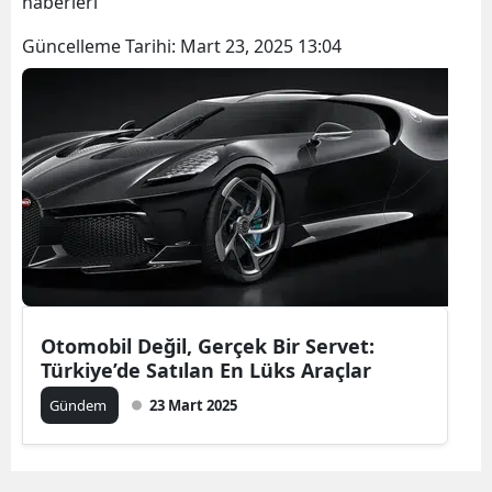
haberleri
Bilecik
Güncelleme Tarihi:
Mart 23, 2025 13:04
Bingöl
Bitlis
Bolu
Burdur
Bursa
Çanakkale
Çankırı
Otomobil Değil, Gerçek Bir Servet:
Türkiye’de Satılan En Lüks Araçlar
Çorum
Gündem
23 Mart 2025
Denizli
Diyarbakır