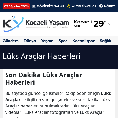
07 Ağustos 2026
DÖVİZ PİYASALARI
ALTIN FİYATLARI
NÖBETÇİ
Adana
Kocaeli
29
°
Adıyaman
Açık
Afyonkarahisar
Gündem
Dünya
Yaşam
Spor
Kocaelispor
Sağlık
Ağrı
Lüks Araçlar Haberleri
Amasya
Ankara
Son Dakika Lüks Araçlar
Haberleri
Antalya
Artvin
Bu sayfada güncel gelişmeleri takip edenler için
Lüks
Araçlar
ile ilgili en son gelişmeler ve son dakika Lüks
Aydın
Araçlar haberleri sunulmaktadır. Lüks Araçlar
videoları, Lüks Araçlar fotoğrafları ve Lüks Araçlar
Balıkesir