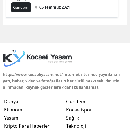
Edirne
Gündem
05 Temmuz 2024
Elazığ
Erzincan
Erzurum
Eskişehir
Gaziantep
https://www.kocaeliyasam.net/ internet sitesinde yayınlanan
Giresun
yazı, haber, video ve fotoğrafların her türlü hakkı saklıdır. İzin
alınmadan, kaynak gösterilerek dahi kullanılamaz.
Gümüşhane
Dünya
Gündem
Hakkari
Ekonomi
Kocaelispor
Hatay
Yaşam
Sağlık
Kripto Para Haberleri
Teknoloji
Isparta