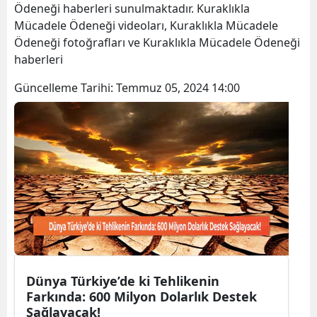
Ödeneği haberleri sunulmaktadır. Kuraklıkla
Bilecik
Mücadele Ödeneği videoları, Kuraklıkla Mücadele
Ödeneği fotoğrafları ve Kuraklıkla Mücadele Ödeneği
Bingöl
haberleri
Bitlis
Güncelleme Tarihi:
Temmuz 05, 2024 14:00
Bolu
Burdur
Bursa
Çanakkale
Çankırı
Çorum
Denizli
Dünya Türkiye’de ki Tehlikenin
Farkında: 600 Milyon Dolarlık Destek
Diyarbakır
Sağlayacak!