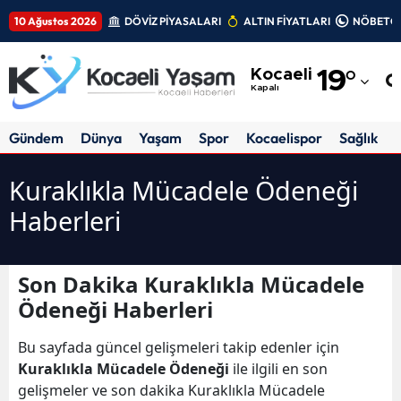
10 Ağustos 2026
DÖVİZ PİYASALARI
ALTIN FİYATLARI
NÖBETÇİ
Adana
Kocaeli
19
°
Adıyaman
Kapalı
Afyonkarahisar
Gündem
Dünya
Yaşam
Spor
Kocaelispor
Sağlık
Ağrı
Kuraklıkla Mücadele Ödeneği
Amasya
Haberleri
Ankara
Antalya
Son Dakika Kuraklıkla Mücadele
Ödeneği Haberleri
Artvin
Bu sayfada güncel gelişmeleri takip edenler için
Aydın
Kuraklıkla Mücadele Ödeneği
ile ilgili en son
Balıkesir
gelişmeler ve son dakika Kuraklıkla Mücadele