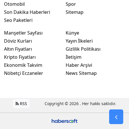
Otomobil
Spor
Mersin
Son Dakika Haberleri
Sitemap
Seo Paketleri
İstanbul
İzmir
Manşetler Sayfası
Künye
Döviz Kurları
Yayın İlkeleri
Kars
Altın Fiyatları
Gizlilik Politikası
Kastamonu
Kripto Fiyatları
İletişim
Ekonomik Takvim
Haber Arşivi
Kayseri
Nöbetçi Eczaneler
News Sitemap
Kırklareli
Kırşehir
Kocaeli
RSS
Copyright © 2026 . Her hakkı saklıdır.
Konya
Kütahya