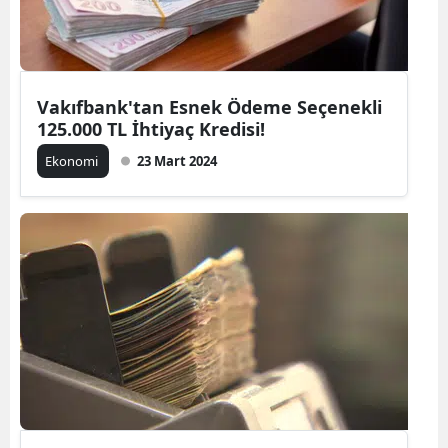
Mersin
İstanbul
Vakıfbank'tan Esnek Ödeme Seçenekli
İzmir
125.000 TL İhtiyaç Kredisi!
Kars
Ekonomi
23 Mart 2024
Kastamonu
Kayseri
Kırklareli
Kırşehir
Kocaeli
Konya
Kütahya