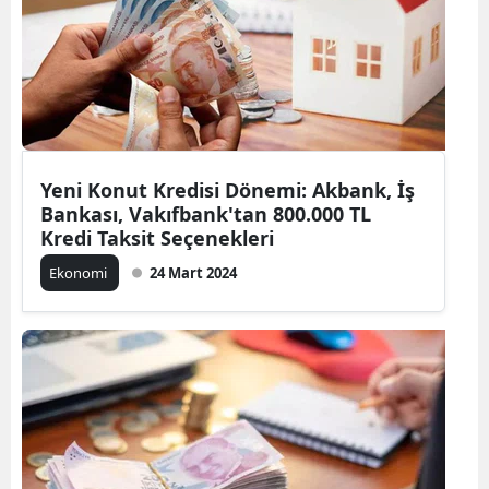
Edirne
Elazığ
Erzincan
Erzurum
Yeni Konut Kredisi Dönemi: Akbank, İş
Eskişehir
Bankası, Vakıfbank'tan 800.000 TL
Kredi Taksit Seçenekleri
Gaziantep
Ekonomi
24 Mart 2024
Giresun
Gümüşhane
Hakkari
Hatay
Isparta