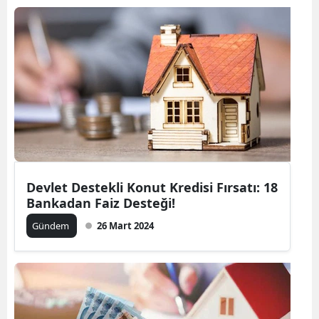
Bilecik
Bingöl
Bitlis
Bolu
Burdur
Bursa
Devlet Destekli Konut Kredisi Fırsatı: 18
Çanakkale
Bankadan Faiz Desteği!
Çankırı
Gündem
26 Mart 2024
Çorum
Denizli
Diyarbakır