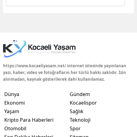
Samsun
Siirt
Sinop
Sivas
Tekirdağ
https://www.kocaeliyasam.net/ internet sitesinde yayınlanan
yazı, haber, video ve fotoğrafların her türlü hakkı saklıdır. İzin
Tokat
alınmadan, kaynak gösterilerek dahi kullanılamaz.
Trabzon
Dünya
Gündem
Tunceli
Ekonomi
Kocaelispor
Şanlıurfa
Yaşam
Sağlık
Kripto Para Haberleri
Teknoloji
Uşak
Otomobil
Spor
Van
Son Dakika Haberleri
Sitemap