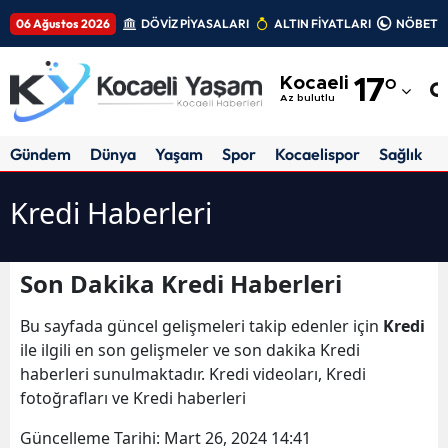
06 Ağustos 2026
DÖVİZ PİYASALARI
ALTIN FİYATLARI
NÖBETÇİ
Adana
Kocaeli
17
°
Adıyaman
Az bulutlu
Afyonkarahisar
Gündem
Dünya
Yaşam
Spor
Kocaelispor
Sağlık
Ağrı
Kredi Haberleri
Amasya
Ankara
Son Dakika Kredi Haberleri
Antalya
Bu sayfada güncel gelişmeleri takip edenler için
Kredi
Artvin
ile ilgili en son gelişmeler ve son dakika Kredi
haberleri sunulmaktadır. Kredi videoları, Kredi
Aydın
fotoğrafları ve Kredi haberleri
Balıkesir
Güncelleme Tarihi:
Mart 26, 2024 14:41