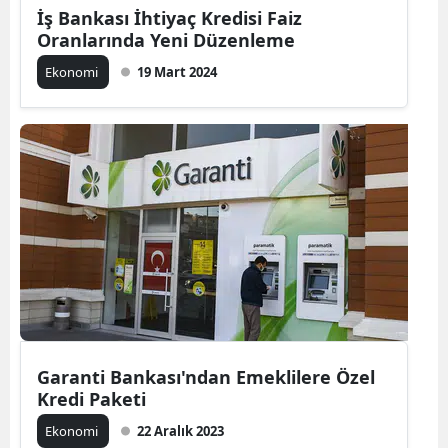
İş Bankası İhtiyaç Kredisi Faiz
Malatya
Oranlarında Yeni Düzenleme
Manisa
Ekonomi
19 Mart 2024
Kahramanmaraş
Mardin
Muğla
Muş
Nevşehir
Niğde
Ordu
Garanti Bankası'ndan Emeklilere Özel
Kredi Paketi
Rize
Ekonomi
22 Aralık 2023
Sakarya