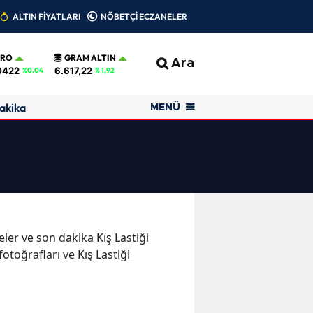
ALTIN FİYATLARI
NÖBETÇİ ECZANELER
URO
GRAM ALTIN
Ara
0422
6.617,22
%0.04
% 1,92
akika
MENÜ
meler ve son dakika Kış Lastiği
otoğrafları ve Kış Lastiği