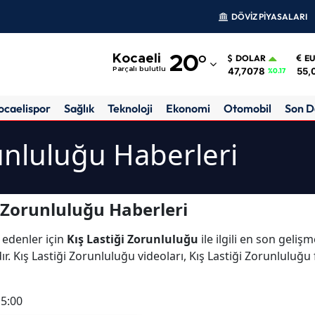
DÖVİZ PİYASALARI
Adana
Kocaeli
20
°
DOLAR
E
Adıyaman
47,7078
55,
Parçalı bulutlu
%0.17
Afyonkarahisar
ocaelispor
Sağlık
Teknoloji
Ekonomi
Otomobil
Son D
Ağrı
runluluğu Haberleri
Amasya
Ankara
 Zorunluluğu Haberleri
Antalya
 edenler için
Kış Lastiği Zorunluluğu
ile ilgili en son geliş
Artvin
 Kış Lastiği Zorunluluğu videoları, Kış Lastiği Zorunluluğu f
Aydın
15:00
Balıkesir