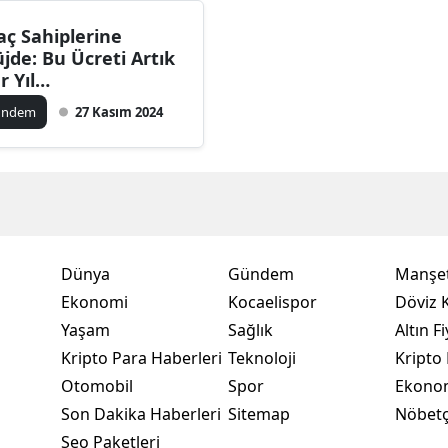
Bilecik
aç Sahiplerine
jde: Bu Ücreti Artık
Bingöl
r Yıl
emeyeceksiniz
Bitlis
ündem
27 Kasım 2024
Bolu
Burdur
Bursa
Çanakkale
Dünya
Gündem
Manşet
Ekonomi
Kocaelispor
Döviz K
Çankırı
Yaşam
Sağlık
Altın Fi
Çorum
Kripto Para Haberleri
Teknoloji
Kripto 
Otomobil
Spor
Ekono
Denizli
Son Dakika Haberleri
Sitemap
Nöbetç
Diyarbakır
Seo Paketleri