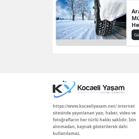
Ar
Mü
He
Öd
G
https://www.kocaeliyasam.net/ internet
sitesinde yayınlanan yazı, haber, video ve
fotoğrafların her türlü hakkı saklıdır. İzin
alınmadan, kaynak gösterilerek dahi
kullanılamaz.