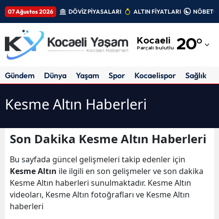
07 Ağustos 2026
DÖVİZ PİYASALARI
ALTIN FİYATLARI
NÖBETÇİ
Adana
Kocaeli
20
°
Adıyaman
Parçalı bulutlu
Afyonkarahisar
Gündem
Dünya
Yaşam
Spor
Kocaelispor
Sağlık
Ağrı
Kesme Altın Haberleri
Amasya
Ankara
Son Dakika Kesme Altın Haberleri
Antalya
Bu sayfada güncel gelişmeleri takip edenler için
Artvin
Kesme Altın
ile ilgili en son gelişmeler ve son dakika
Kesme Altın haberleri sunulmaktadır. Kesme Altın
Aydın
videoları, Kesme Altın fotoğrafları ve Kesme Altın
haberleri
Balıkesir