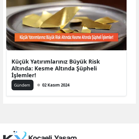
Edirne
Elazığ
Erzincan
Erzurum
Eskişehir
Küçük Yatırımlarınız Büyük Risk
Altında: Kesme Altında Şüpheli
Gaziantep
İşlemler!
Giresun
Gündem
02 Kasım 2024
Gümüşhane
Hakkari
Hatay
Isparta