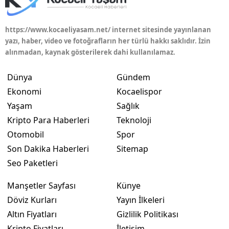
Mersin
https://www.kocaeliyasam.net/ internet sitesinde yayınlanan
İstanbul
yazı, haber, video ve fotoğrafların her türlü hakkı saklıdır. İzin
alınmadan, kaynak gösterilerek dahi kullanılamaz.
İzmir
Dünya
Gündem
Kars
Ekonomi
Kocaelispor
Kastamonu
Yaşam
Sağlık
Kayseri
Kripto Para Haberleri
Teknoloji
Otomobil
Spor
Kırklareli
Son Dakika Haberleri
Sitemap
Kırşehir
Seo Paketleri
Kocaeli
Manşetler Sayfası
Künye
Döviz Kurları
Yayın İlkeleri
Konya
Altın Fiyatları
Gizlilik Politikası
Kütahya
Kripto Fiyatları
İletişim