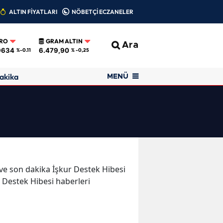
ALTIN FİYATLARI
NÖBETÇİ ECZANELER
RO
GRAM ALTIN
Ara
9634
6.479,90
%-0.11
% -0,25
akika
MENÜ
r ve son dakika İşkur Destek Hibesi
r Destek Hibesi haberleri