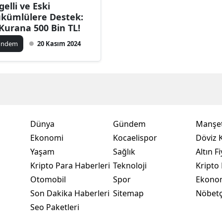
gelli ve Eski
Bilecik
kümlülere Destek:
 Kurana 500 Bin TL!
Bingöl
ündem
20 Kasım 2024
Bitlis
Bolu
Burdur
Bursa
Dünya
Gündem
Manşet
Çanakkale
Ekonomi
Kocaelispor
Döviz K
Yaşam
Sağlık
Altın Fi
Çankırı
Kripto Para Haberleri
Teknoloji
Kripto 
Çorum
Otomobil
Spor
Ekono
Son Dakika Haberleri
Sitemap
Nöbetç
Denizli
Seo Paketleri
Diyarbakır