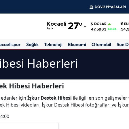
DÖVİZ PİYASALARI
Adana
Kocaeli
27
°
DOLAR
EU
Adıyaman
47,5983
54,
Açık
%0.06
Afyonkarahisar
ocaelispor
Sağlık
Teknoloji
Ekonomi
Otomobil
Son D
Ağrı
ibesi Haberleri
Amasya
Ankara
ek Hibesi Haberleri
Antalya
 edenler için
İşkur Destek Hibesi
ile ilgili en son gelişmele
Artvin
ek Hibesi videoları, İşkur Destek Hibesi fotoğrafları ve İşku
Aydın
14:00
Balıkesir