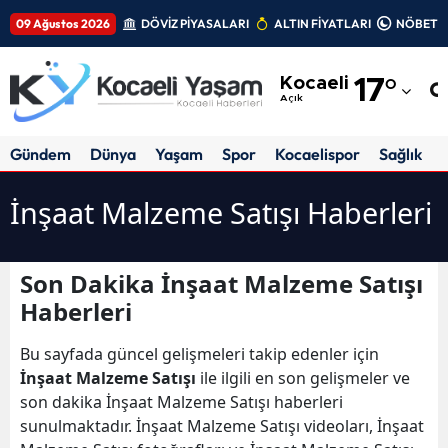
09 Ağustos 2026
DÖVİZ PİYASALARI
ALTIN FİYATLARI
NÖBETÇİ
Adana
Kocaeli
17
°
Adıyaman
Açık
Afyonkarahisar
Gündem
Dünya
Yaşam
Spor
Kocaelispor
Sağlık
Ağrı
İnşaat Malzeme Satışı Haberleri
Amasya
Ankara
Son Dakika İnşaat Malzeme Satışı
Haberleri
Antalya
Artvin
Bu sayfada güncel gelişmeleri takip edenler için
İnşaat Malzeme Satışı
ile ilgili en son gelişmeler ve
Aydın
son dakika İnşaat Malzeme Satışı haberleri
sunulmaktadır. İnşaat Malzeme Satışı videoları, İnşaat
Balıkesir