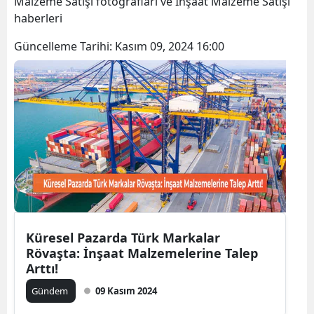
Malzeme Satışı fotoğrafları ve İnşaat Malzeme Satışı
Bilecik
haberleri
Bingöl
Güncelleme Tarihi:
Kasım 09, 2024 16:00
Bitlis
Bolu
Burdur
Bursa
Çanakkale
Çankırı
Küresel Pazarda Türk Markalar
Çorum
Rövaşta: İnşaat Malzemelerine Talep
Arttı!
Denizli
Gündem
09 Kasım 2024
Diyarbakır