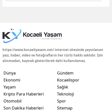
Edirne
Elazığ
Erzincan
Erzurum
Eskişehir
https://www.kocaeliyasam.net/ internet sitesinde yayınlanan
yazı, haber, video ve fotoğrafların her türlü hakkı saklıdır. İzin
Gaziantep
alınmadan, kaynak gösterilerek dahi kullanılamaz.
Giresun
Dünya
Gündem
Gümüşhane
Ekonomi
Kocaelispor
Yaşam
Sağlık
Hakkari
Kripto Para Haberleri
Teknoloji
Hatay
Otomobil
Spor
Son Dakika Haberleri
Sitemap
Isparta