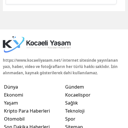
Edirne
Elazığ
Erzincan
Erzurum
Eskişehir
https://www.kocaeliyasam.net/ internet sitesinde yayınlanan
Gaziantep
yazı, haber, video ve fotoğrafların her türlü hakkı saklıdır. İzin
alınmadan, kaynak gösterilerek dahi kullanılamaz.
Giresun
Dünya
Gündem
Gümüşhane
Ekonomi
Kocaelispor
Hakkari
Yaşam
Sağlık
Kripto Para Haberleri
Teknoloji
Hatay
Otomobil
Spor
Isparta
Son Dakika Haberleri
Sitemap