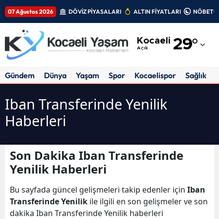
07 Ağustos 2026
DÖVİZ PİYASALARI
ALTIN FİYATLARI
NÖBETÇİ
Adana
Kocaeli
29
°
Adıyaman
Açık
Afyonkarahisar
Gündem
Dünya
Yaşam
Spor
Kocaelispor
Sağlık
Ağrı
Iban Transferinde Yenilik
Amasya
Haberleri
Ankara
Antalya
Son Dakika Iban Transferinde
Yenilik Haberleri
Artvin
Bu sayfada güncel gelişmeleri takip edenler için
Iban
Aydın
Transferinde Yenilik
ile ilgili en son gelişmeler ve son
Balıkesir
dakika Iban Transferinde Yenilik haberleri