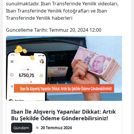
sunulmaktadır. Iban Transferinde Yenilik videoları,
Bilecik
Iban Transferinde Yenilik fotoğrafları ve Iban
Transferinde Yenilik haberleri
Bingöl
Güncelleme Tarihi:
Temmuz 20, 2024 12:00
Bitlis
Bolu
Burdur
Bursa
Çanakkale
Çankırı
Çorum
Iban İle Alışveriş Yapanlar Dikkat: Artık
Denizli
Bu Şekilde Ödeme Gönderebilirsiniz!
Gündem
20 Temmuz 2024
Diyarbakır