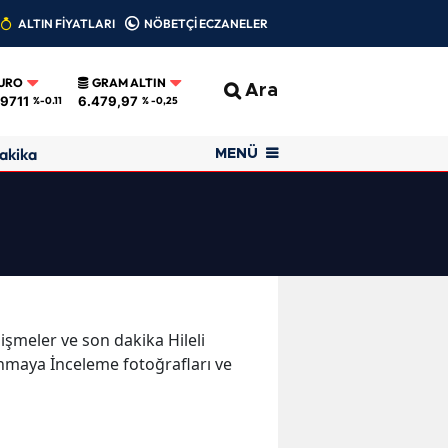
ALTIN FİYATLARI
NÖBETÇİ ECZANELER
URO
GRAM ALTIN
Ara
,9711
6.479,97
%-0.11
% -0,25
akika
MENÜ
elişmeler ve son dakika Hileli
nmaya İnceleme fotoğrafları ve