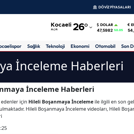
DÖVİZ PİYASALARI
Adana
Kocaeli
26
°
DOLAR
E
Adıyaman
47,5982
54
Açık
%0.05
Afyonkarahisar
ocaelispor
Sağlık
Teknoloji
Ekonomi
Otomobil
Son D
Ağrı
ya İnceleme Haberleri
Amasya
Ankara
anmaya İnceleme Haberleri
Antalya
 edenler için
Hileli Boşanmaya İnceleme
ile ilgili en son g
Artvin
maktadır. Hileli Boşanmaya İnceleme videoları, Hileli Boşa
ri
Aydın
:25
Balıkesir