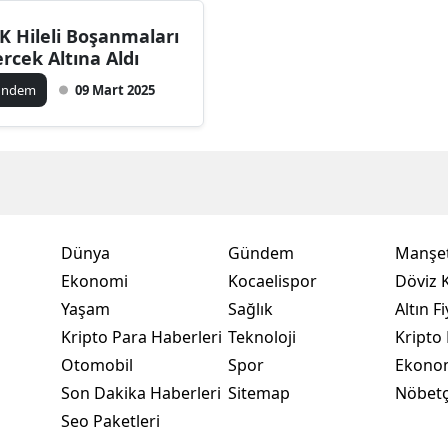
Bilecik
K Hileli Boşanmaları
rcek Altına Aldı
Bingöl
ündem
09 Mart 2025
Bitlis
Bolu
Burdur
Bursa
Dünya
Gündem
Manşet
Çanakkale
Ekonomi
Kocaelispor
Döviz K
Yaşam
Sağlık
Altın Fi
Çankırı
Kripto Para Haberleri
Teknoloji
Kripto 
Çorum
Otomobil
Spor
Ekono
Denizli
Son Dakika Haberleri
Sitemap
Nöbetç
Seo Paketleri
Diyarbakır