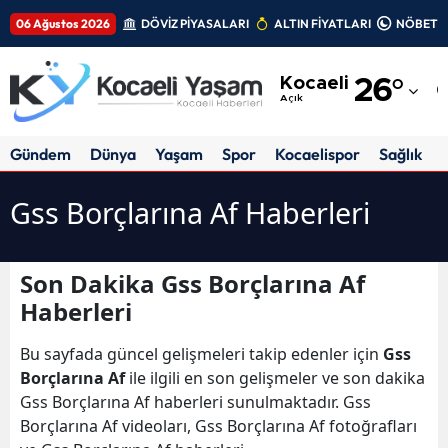
06 Ağustos 2026
DÖVİZ PİYASALARI
ALTIN FİYATLARI
NÖBETÇİ
Adana
Kocaeli
26
°
Adıyaman
Açık
Afyonkarahisar
Gündem
Dünya
Yaşam
Spor
Kocaelispor
Sağlık
Ağrı
Gss Borçlarına Af Haberleri
Amasya
Ankara
Son Dakika Gss Borçlarına Af
Haberleri
Antalya
Artvin
Bu sayfada güncel gelişmeleri takip edenler için
Gss
Borçlarına Af
ile ilgili en son gelişmeler ve son dakika
Aydın
Gss Borçlarına Af haberleri sunulmaktadır. Gss
Borçlarına Af videoları, Gss Borçlarına Af fotoğrafları
Balıkesir