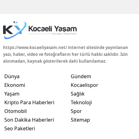
Edirne
Elazığ
Erzincan
Erzurum
https://www.kocaeliyasam.net/ internet sitesinde yayınlanan
yazı, haber, video ve fotoğrafların her türlü hakkı saklıdır. İzin
Eskişehir
alınmadan, kaynak gösterilerek dahi kullanılamaz.
Gaziantep
Dünya
Gündem
Giresun
Ekonomi
Kocaelispor
Yaşam
Sağlık
Gümüşhane
Kripto Para Haberleri
Teknoloji
Hakkari
Otomobil
Spor
Son Dakika Haberleri
Sitemap
Hatay
Seo Paketleri
Isparta