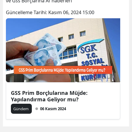
ve Gss Borçlarına Af haberleri
Bilecik
Güncelleme Tarihi:
Kasım 06, 2024 15:00
Bingöl
Bitlis
Bolu
Burdur
Bursa
Çanakkale
Çankırı
GSS Prim Borçlularına Müjde:
Yapılandırma Geliyor mu?
Çorum
Gündem
06 Kasım 2024
Denizli
Diyarbakır