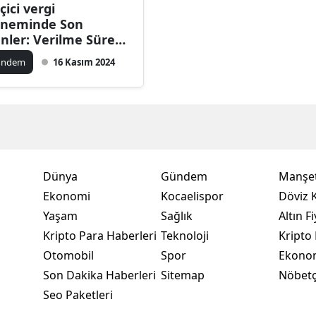
çici vergi
Bilecik
neminde Son
nler: Verilme Süresi
Bingöl
ayacak mı?
ündem
16 Kasım 2024
Bitlis
Bolu
Burdur
Bursa
Dünya
Gündem
Manşet
Çanakkale
Ekonomi
Kocaelispor
Döviz K
Yaşam
Sağlık
Altın Fi
Çankırı
Kripto Para Haberleri
Teknoloji
Kripto 
Çorum
Otomobil
Spor
Ekono
Son Dakika Haberleri
Sitemap
Nöbetç
Denizli
Seo Paketleri
Diyarbakır