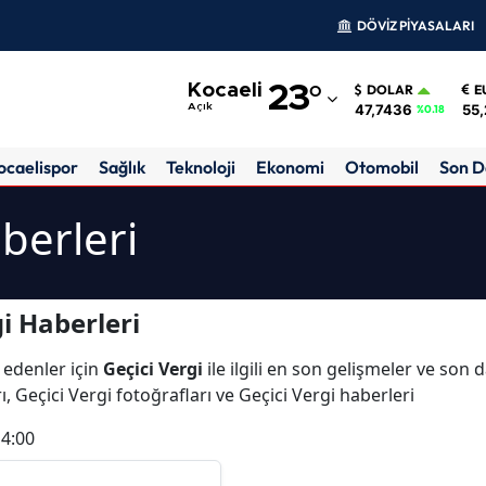
DÖVİZ PİYASALARI
Adana
Kocaeli
23
°
DOLAR
E
Adıyaman
47,7436
55,
Açık
%0.18
Afyonkarahisar
ocaelispor
Sağlık
Teknoloji
Ekonomi
Otomobil
Son D
Ağrı
berleri
Amasya
Ankara
i Haberleri
Antalya
 edenler için
Geçici Vergi
ile ilgili en son gelişmeler ve son 
Artvin
ı, Geçici Vergi fotoğrafları ve Geçici Vergi haberleri
Aydın
14:00
Balıkesir