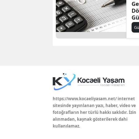
Ge
Dö
Gü
Uz
G
https://www.kocaeliyasam.net/ internet
sitesinde yayınlanan yazı, haber, video ve
fotoğrafların her türlü hakkı saklıdır. İzin
alınmadan, kaynak gösterilerek dahi
kullanılamaz.