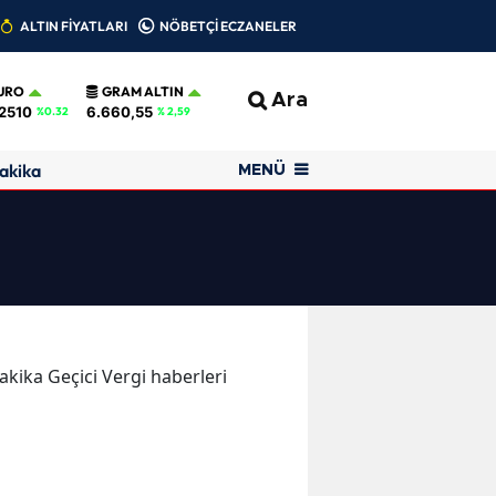
ALTIN FİYATLARI
NÖBETÇİ ECZANELER
URO
GRAM ALTIN
Ara
2510
6.660,55
%0.32
% 2,59
akika
MENÜ
dakika Geçici Vergi haberleri