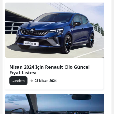
Bilecik
Bingöl
Bitlis
Bolu
Burdur
Bursa
Nisan 2024 İçin Renault Clio Güncel
Çanakkale
Fiyat Listesi
Çankırı
Gündem
03 Nisan 2024
Çorum
Denizli
Diyarbakır