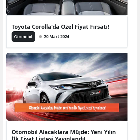
Mersin
İstanbul
Toyota Corolla'da Özel Fiyat Fırsatı!
İzmir
Otomobil
20 Mart 2024
Kars
Kastamonu
Kayseri
Kırklareli
Kırşehir
Kocaeli
Konya
Otomobil Alacaklara Müjde: Yeni Yılın
Kütahya
İlk Fiyat Listesi Yayınlandı!