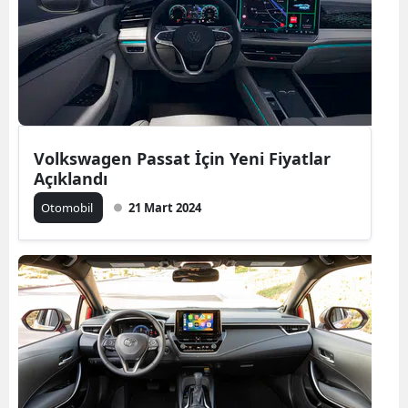
Edirne
Elazığ
Erzincan
Erzurum
Volkswagen Passat İçin Yeni Fiyatlar
Eskişehir
Açıklandı
Otomobil
21 Mart 2024
Gaziantep
Giresun
Gümüşhane
Hakkari
Hatay
Isparta