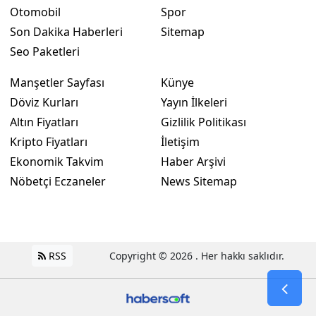
Otomobil
Spor
Samsun
Son Dakika Haberleri
Sitemap
Seo Paketleri
Siirt
Manşetler Sayfası
Künye
Sinop
Döviz Kurları
Yayın İlkeleri
Sivas
Altın Fiyatları
Gizlilik Politikası
Tekirdağ
Kripto Fiyatları
İletişim
Ekonomik Takvim
Haber Arşivi
Tokat
Nöbetçi Eczaneler
News Sitemap
Trabzon
Tunceli
Şanlıurfa
RSS
Copyright © 2026 . Her hakkı saklıdır.
Uşak
Van