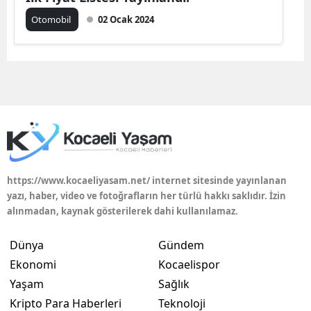
Otomobil
02 Ocak 2024
Malatya
Manisa
Kahramanmaraş
Mardin
Muğla
Muş
https://www.kocaeliyasam.net/ internet sitesinde yayınlanan
Nevşehir
yazı, haber, video ve fotoğrafların her türlü hakkı saklıdır. İzin
alınmadan, kaynak gösterilerek dahi kullanılamaz.
Niğde
Dünya
Gündem
Ordu
Ekonomi
Kocaelispor
Rize
Yaşam
Sağlık
Kripto Para Haberleri
Teknoloji
Sakarya