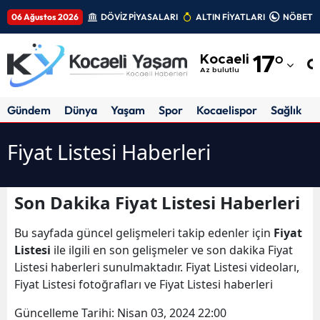
06 Ağustos 2026
DÖVİZ PİYASALARI
ALTIN FİYATLARI
NÖBETÇİ
Adana
Kocaeli
17
°
Adıyaman
Az bulutlu
Afyonkarahisar
Gündem
Dünya
Yaşam
Spor
Kocaelispor
Sağlık
Ağrı
Fiyat Listesi Haberleri
Amasya
Ankara
Son Dakika Fiyat Listesi Haberleri
Antalya
Bu sayfada güncel gelişmeleri takip edenler için
Fiyat
Artvin
Listesi
ile ilgili en son gelişmeler ve son dakika Fiyat
Listesi haberleri sunulmaktadır. Fiyat Listesi videoları,
Aydın
Fiyat Listesi fotoğrafları ve Fiyat Listesi haberleri
Balıkesir
Güncelleme Tarihi:
Nisan 03, 2024 22:00