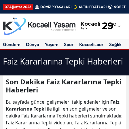
07 Ağustos 2026
DÖVİZ PİYASALARI
ALTIN FİYATLARI
NÖBETÇİ
Adana
Kocaeli
29
°
Adıyaman
Açık
Afyonkarahisar
Gündem
Dünya
Yaşam
Spor
Kocaelispor
Sağlık
Ağrı
Faiz Kararlarına Tepki Haberleri
Amasya
Ankara
Son Dakika Faiz Kararlarına Tepki
Haberleri
Antalya
Artvin
Bu sayfada güncel gelişmeleri takip edenler için
Faiz
Kararlarına Tepki
ile ilgili en son gelişmeler ve son
Aydın
dakika Faiz Kararlarına Tepki haberleri sunulmaktadır.
Faiz Kararlarına Tepki videoları, Faiz Kararlarına Tepki
Balıkesir