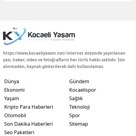
Edirne
Elazığ
Erzincan
Erzurum
https://www.kocaeliyasam.net/ internet sitesinde yayınlanan
Eskişehir
yazı, haber, video ve fotoğrafların her türlü hakkı saklıdır. İzin
alınmadan, kaynak gösterilerek dahi kullanılamaz.
Gaziantep
Dünya
Gündem
Giresun
Ekonomi
Kocaelispor
Gümüşhane
Yaşam
Sağlık
Kripto Para Haberleri
Teknoloji
Hakkari
Otomobil
Spor
Hatay
Son Dakika Haberleri
Sitemap
Seo Paketleri
Isparta