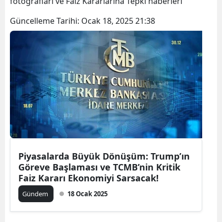
fotoğrafları ve Faiz Kararlarına Tepki haberleri
Bilecik
Güncelleme Tarihi:
Ocak 18, 2025 21:38
Bingöl
Bitlis
Bolu
Burdur
Bursa
Çanakkale
Çankırı
Piyasalarda Büyük Dönüşüm: Trump’ın
Göreve Başlaması ve TCMB’nin Kritik
Çorum
Faiz Kararı Ekonomiyi Sarsacak!
Denizli
Gündem
18 Ocak 2025
Diyarbakır