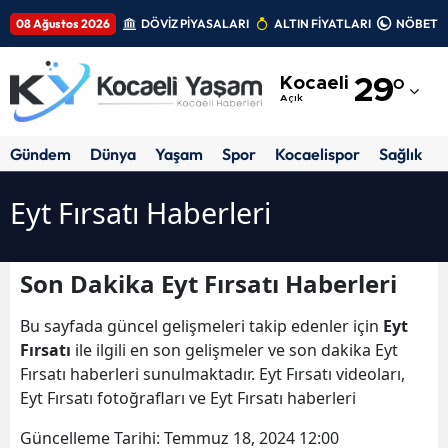
08 Ağustos 2026
DÖVİZ PİYASALARI
ALTIN FİYATLARI
NÖBETÇİ
Adana
Kocaeli
29
°
Adıyaman
Açık
Afyonkarahisar
Gündem
Dünya
Yaşam
Spor
Kocaelispor
Sağlık
Ağrı
Eyt Fırsatı Haberleri
Amasya
Ankara
Son Dakika Eyt Fırsatı Haberleri
Antalya
Bu sayfada güncel gelişmeleri takip edenler için
Eyt
Artvin
Fırsatı
ile ilgili en son gelişmeler ve son dakika Eyt
Fırsatı haberleri sunulmaktadır. Eyt Fırsatı videoları,
Aydın
Eyt Fırsatı fotoğrafları ve Eyt Fırsatı haberleri
Balıkesir
Güncelleme Tarihi:
Temmuz 18, 2024 12:00