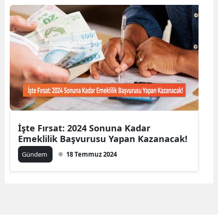
Bilecik
Bingöl
Bitlis
Bolu
Burdur
Bursa
İşte Fırsat: 2024 Sonuna Kadar
Çanakkale
Emeklilik Başvurusu Yapan Kazanacak!
Çankırı
Gündem
18 Temmuz 2024
Çorum
Denizli
Diyarbakır