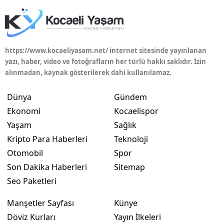
Edirne
Elazığ
https://www.kocaeliyasam.net/ internet sitesinde yayınlanan
Erzincan
yazı, haber, video ve fotoğrafların her türlü hakkı saklıdır. İzin
alınmadan, kaynak gösterilerek dahi kullanılamaz.
Erzurum
Eskişehir
Dünya
Gündem
Ekonomi
Kocaelispor
Gaziantep
Yaşam
Sağlık
Giresun
Kripto Para Haberleri
Teknoloji
Otomobil
Spor
Gümüşhane
Son Dakika Haberleri
Sitemap
Hakkari
Seo Paketleri
Hatay
Manşetler Sayfası
Künye
Döviz Kurları
Yayın İlkeleri
Isparta