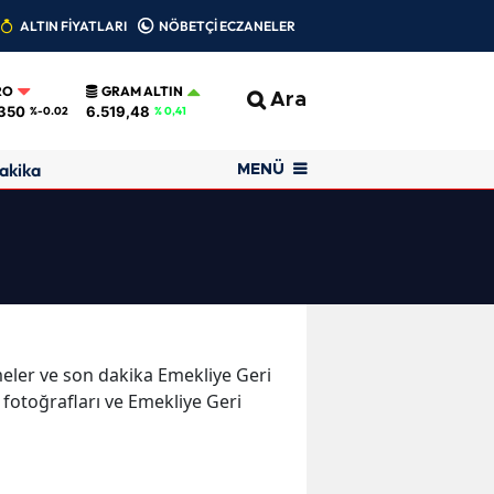
ALTIN FİYATLARI
NÖBETÇİ ECZANELER
RO
GRAM ALTIN
Ara
350
6.519,48
%-0.02
% 0,41
akika
MENÜ
şmeler ve son dakika Emekliye Geri
fotoğrafları ve Emekliye Geri