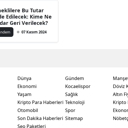
Bilecik
eklilere Bu Tutar
de Edilecek: Kime Ne
Bingöl
dar Geri Verilecek?
Bitlis
ündem
07 Kasım 2024
Bolu
Burdur
Bursa
Çanakkale
Dünya
Gündem
Manşet
Ekonomi
Kocaelispor
Döviz K
Çankırı
Yaşam
Sağlık
Altın Fi
Çorum
Kripto Para Haberleri
Teknoloji
Kripto 
Otomobil
Spor
Ekono
Denizli
Son Dakika Haberleri
Sitemap
Nöbetç
Diyarbakır
Seo Paketleri