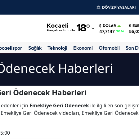
DÖVİZ PİYASALARI
Adana
Kocaeli
18
°
DOLAR
EU
Adıyaman
47,7147
55,0
Parçalı az bulutlu
%0.16
Afyonkarahisar
ocaelispor
Sağlık
Teknoloji
Ekonomi
Otomobil
Son D
Ağrı
 Ödenecek Haberleri
Amasya
Ankara
eri Ödenecek Haberleri
Antalya
 edenler için
Emekliye Geri Ödenecek
ile ilgili en son geli
Artvin
Emekliye Geri Ödenecek videoları, Emekliye Geri Ödenecek 
Aydın
15:00
Balıkesir