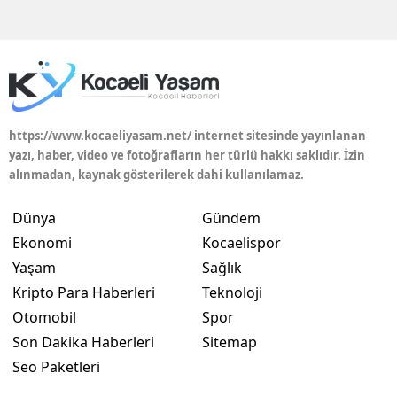
Edirne
Elazığ
Erzincan
Erzurum
https://www.kocaeliyasam.net/ internet sitesinde yayınlanan
yazı, haber, video ve fotoğrafların her türlü hakkı saklıdır. İzin
Eskişehir
alınmadan, kaynak gösterilerek dahi kullanılamaz.
Gaziantep
Dünya
Gündem
Giresun
Ekonomi
Kocaelispor
Yaşam
Sağlık
Gümüşhane
Kripto Para Haberleri
Teknoloji
Hakkari
Otomobil
Spor
Son Dakika Haberleri
Sitemap
Hatay
Seo Paketleri
Isparta