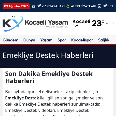
09 Ağustos 2026
DÖVİZ PİYASALARI
ALTIN FİYATLARI
NÖBETÇİ
Adana
Kocaeli
23
°
Adıyaman
Açık
Afyonkarahisar
Gündem
Dünya
Yaşam
Spor
Kocaelispor
Sağlık
Ağrı
Emekliye Destek Haberleri
Amasya
Ankara
Son Dakika Emekliye Destek
Haberleri
Antalya
Artvin
Bu sayfada güncel gelişmeleri takip edenler için
Emekliye Destek
ile ilgili en son gelişmeler ve son
Aydın
dakika Emekliye Destek haberleri sunulmaktadır.
Emekliye Destek videoları, Emekliye Destek
Balıkesir