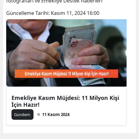
fotoğrafları ve Emekliye Destek haberleri
Bilecik
Güncelleme Tarihi:
Kasım 11, 2024 16:00
Bingöl
Bitlis
Bolu
Burdur
Bursa
Çanakkale
Çankırı
Emekliye Kasım Müjdesi: 11 Milyon Kişi
İçin Hazır!
Çorum
Gündem
11 Kasım 2024
Denizli
Diyarbakır