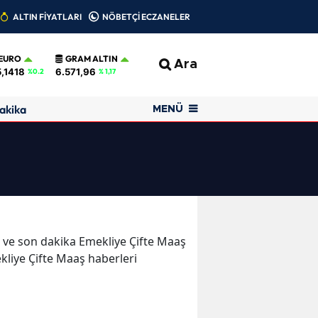
ALTIN FİYATLARI
NÖBETÇİ ECZANELER
EURO
GRAM ALTIN
Ara
,1418
6.571,96
%0.2
% 1,17
akika
MENÜ
er ve son dakika Emekliye Çifte Maaş
ekliye Çifte Maaş haberleri