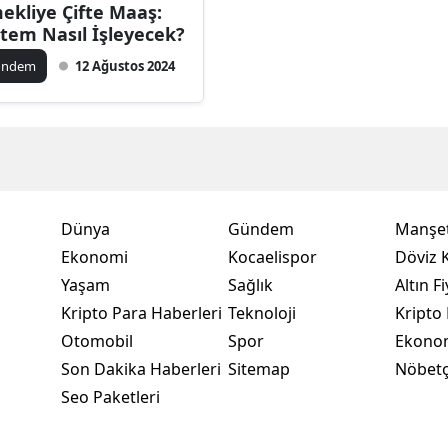
ekliye Çifte Maaş:
Bilecik
stem Nasıl İşleyecek?
Bingöl
ündem
12 Ağustos 2024
Bitlis
Bolu
Burdur
Bursa
Dünya
Gündem
Manşet
Ekonomi
Kocaelispor
Döviz K
Çanakkale
Yaşam
Sağlık
Altın Fi
Çankırı
Kripto Para Haberleri
Teknoloji
Kripto 
Otomobil
Spor
Ekono
Çorum
Son Dakika Haberleri
Sitemap
Nöbetç
Denizli
Seo Paketleri
Diyarbakır