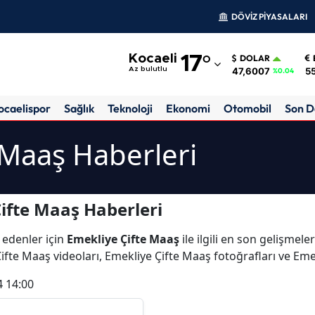
DÖVİZ PİYASALARI
Adana
Kocaeli
17
°
DOLAR
Adıyaman
47,6007
55
Az bulutlu
%0.04
Afyonkarahisar
ocaelispor
Sağlık
Teknoloji
Ekonomi
Otomobil
Son D
Ağrı
 Maaş Haberleri
Amasya
Ankara
ifte Maaş Haberleri
Antalya
 edenler için
Emekliye Çifte Maaş
ile ilgili en son gelişmel
Artvin
ifte Maaş videoları, Emekliye Çifte Maaş fotoğrafları ve Em
Aydın
4 14:00
Balıkesir