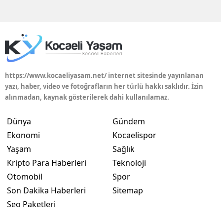
Edirne
Elazığ
Erzincan
Erzurum
https://www.kocaeliyasam.net/ internet sitesinde yayınlanan
yazı, haber, video ve fotoğrafların her türlü hakkı saklıdır. İzin
Eskişehir
alınmadan, kaynak gösterilerek dahi kullanılamaz.
Gaziantep
Dünya
Gündem
Giresun
Ekonomi
Kocaelispor
Yaşam
Sağlık
Gümüşhane
Kripto Para Haberleri
Teknoloji
Hakkari
Otomobil
Spor
Son Dakika Haberleri
Sitemap
Hatay
Seo Paketleri
Isparta