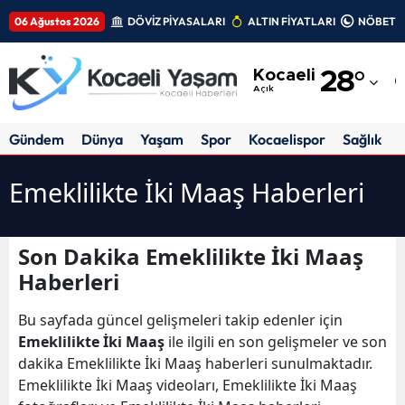
06 Ağustos 2026
DÖVİZ PİYASALARI
ALTIN FİYATLARI
NÖBETÇİ
Adana
Kocaeli
28
°
Adıyaman
Açık
Afyonkarahisar
Gündem
Dünya
Yaşam
Spor
Kocaelispor
Sağlık
Ağrı
Emeklilikte İki Maaş Haberleri
Amasya
Ankara
Son Dakika Emeklilikte İki Maaş
Haberleri
Antalya
Artvin
Bu sayfada güncel gelişmeleri takip edenler için
Emeklilikte İki Maaş
ile ilgili en son gelişmeler ve son
Aydın
dakika Emeklilikte İki Maaş haberleri sunulmaktadır.
Emeklilikte İki Maaş videoları, Emeklilikte İki Maaş
Balıkesir