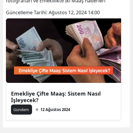
fotoğrafları ve Emeklilikte İki Maaş haberleri
Bilecik
Güncelleme Tarihi:
Ağustos 12, 2024 14:00
Bingöl
Bitlis
Bolu
Burdur
Bursa
Çanakkale
Çankırı
Emekliye Çifte Maaş: Sistem Nasıl
İşleyecek?
Çorum
Gündem
12 Ağustos 2024
Denizli
Diyarbakır