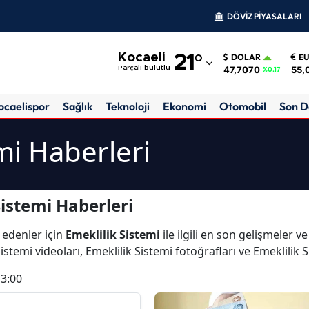
DÖVİZ PİYASALARI
Adana
Kocaeli
21
°
DOLAR
E
Adıyaman
47,7070
55,
Parçalı bulutlu
%0.17
Afyonkarahisar
ocaelispor
Sağlık
Teknoloji
Ekonomi
Otomobil
Son D
Ağrı
mi Haberleri
Amasya
Ankara
istemi Haberleri
Antalya
 edenler için
Emeklilik Sistemi
ile ilgili en son gelişmeler v
Artvin
istemi videoları, Emeklilik Sistemi fotoğrafları ve Emeklilik 
Aydın
13:00
Balıkesir