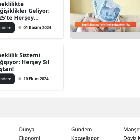
eklilikte
Bilecik
ğişiklikler Geliyor:
25'te Herşey
Bingöl
ğişecek!
ündem
01 Kasım 2024
Bitlis
Bolu
eklilik Sistemi
Burdur
ğişiyor: Herşey Sil
ştan!
Bursa
ündem
10 Ekim 2024
Çanakkale
Çankırı
Çorum
Denizli
Dünya
Gündem
Manşet
Diyarbakır
Ekonomi
Kocaelispor
Döviz K