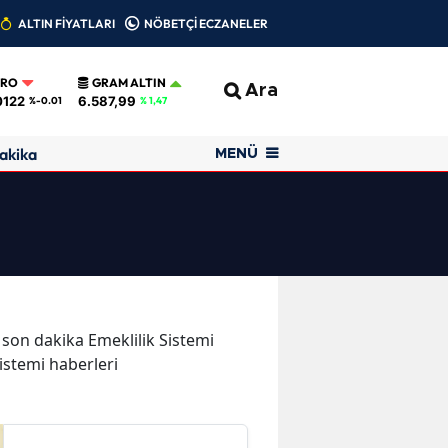
ALTIN FİYATLARI
NÖBETÇİ ECZANELER
URO
GRAM ALTIN
Ara
0122
6.587,99
%-0.01
% 1,47
akika
MENÜ
e son dakika Emeklilik Sistemi
Sistemi haberleri