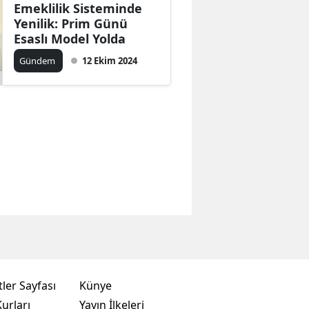
Emeklilik Sisteminde
Yenilik: Prim Günü
Esaslı Model Yolda
Gündem
12 Ekim 2024
ler Sayfası
Künye
urları
Yayın İlkeleri