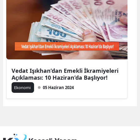
Edirne
Elazığ
Erzincan
Erzurum
Eskişehir
Vedat Işıkhan’dan Emekli İkramiyeleri
Gaziantep
Açıklaması: 10 Haziran’da Başlıyor!
Giresun
Ekonomi
05 Haziran 2024
Gümüşhane
Hakkari
Hatay
Isparta