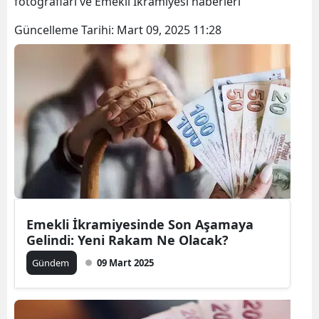
fotoğrafları ve Emekli İkramiyesi haberleri
Bilecik
Güncelleme Tarihi:
Mart 09, 2025 11:28
Bingöl
Bitlis
Bolu
Burdur
Bursa
Çanakkale
Çankırı
Emekli İkramiyesinde Son Aşamaya
Gelindi: Yeni Rakam Ne Olacak?
Çorum
Gündem
09 Mart 2025
Denizli
Diyarbakır