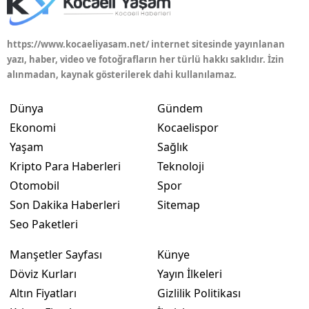
Mersin
https://www.kocaeliyasam.net/ internet sitesinde yayınlanan
İstanbul
yazı, haber, video ve fotoğrafların her türlü hakkı saklıdır. İzin
alınmadan, kaynak gösterilerek dahi kullanılamaz.
İzmir
Kars
Dünya
Gündem
Ekonomi
Kocaelispor
Kastamonu
Yaşam
Sağlık
Kayseri
Kripto Para Haberleri
Teknoloji
Otomobil
Spor
Kırklareli
Son Dakika Haberleri
Sitemap
Kırşehir
Seo Paketleri
Kocaeli
Manşetler Sayfası
Künye
Döviz Kurları
Yayın İlkeleri
Konya
Altın Fiyatları
Gizlilik Politikası
Kütahya