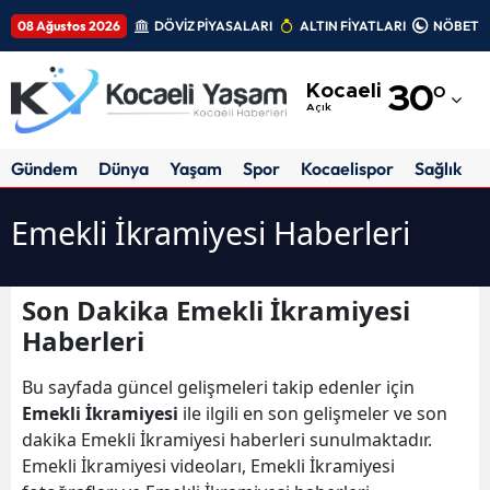
08 Ağustos 2026
DÖVİZ PİYASALARI
ALTIN FİYATLARI
NÖBETÇİ
Adana
Kocaeli
30
°
Adıyaman
Açık
Afyonkarahisar
Gündem
Dünya
Yaşam
Spor
Kocaelispor
Sağlık
Ağrı
Emekli İkramiyesi Haberleri
Amasya
Ankara
Son Dakika Emekli İkramiyesi
Haberleri
Antalya
Artvin
Bu sayfada güncel gelişmeleri takip edenler için
Emekli İkramiyesi
ile ilgili en son gelişmeler ve son
Aydın
dakika Emekli İkramiyesi haberleri sunulmaktadır.
Emekli İkramiyesi videoları, Emekli İkramiyesi
Balıkesir