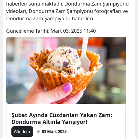
haberleri sunulmaktadır. Dondurma Zam Şampiyonu
Bilecik
videoları, Dondurma Zam Şampiyonu fotoğrafları ve
Dondurma Zam Şampiyonu haberleri
Bingöl
Güncelleme Tarihi:
Mart 03, 2025 11:40
Bitlis
Bolu
Burdur
Bursa
Çanakkale
Çankırı
Çorum
Şubat Ayında Cüzdanları Yakan Zam:
Denizli
Dondurma Altınla Yarışıyor!
Gündem
03 Mart 2025
Diyarbakır