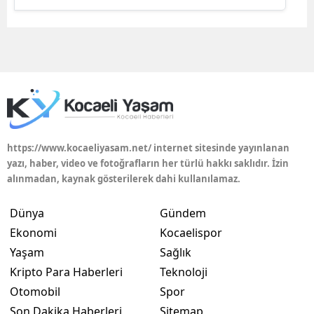
Edirne
Elazığ
Erzincan
Erzurum
Eskişehir
https://www.kocaeliyasam.net/ internet sitesinde yayınlanan
Gaziantep
yazı, haber, video ve fotoğrafların her türlü hakkı saklıdır. İzin
alınmadan, kaynak gösterilerek dahi kullanılamaz.
Giresun
Dünya
Gündem
Gümüşhane
Ekonomi
Kocaelispor
Hakkari
Yaşam
Sağlık
Kripto Para Haberleri
Teknoloji
Hatay
Otomobil
Spor
Isparta
Son Dakika Haberleri
Sitemap