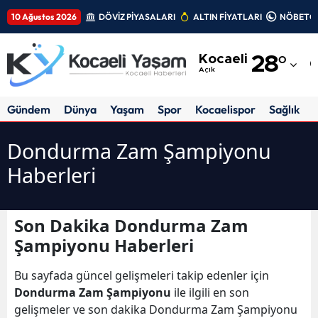
10 Ağustos 2026
DÖVİZ PİYASALARI
ALTIN FİYATLARI
NÖBETÇİ
Adana
Kocaeli
28
°
Adıyaman
Açık
Afyonkarahisar
Gündem
Dünya
Yaşam
Spor
Kocaelispor
Sağlık
Ağrı
Dondurma Zam Şampiyonu
Amasya
Haberleri
Ankara
Antalya
Son Dakika Dondurma Zam
Şampiyonu Haberleri
Artvin
Bu sayfada güncel gelişmeleri takip edenler için
Aydın
Dondurma Zam Şampiyonu
ile ilgili en son
Balıkesir
gelişmeler ve son dakika Dondurma Zam Şampiyonu