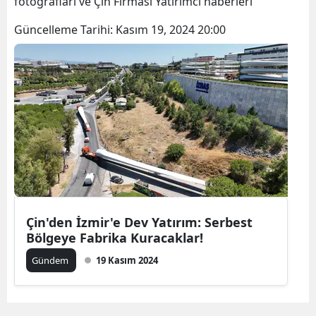
fotoğrafları ve Çin Firması Yatırımcı haberleri
Bilecik
Güncelleme Tarihi:
Kasım 19, 2024 20:00
Bingöl
Bitlis
Bolu
Burdur
Bursa
Çanakkale
Çankırı
Çin'den İzmir'e Dev Yatırım: Serbest
Bölgeye Fabrika Kuracaklar!
Çorum
Gündem
19 Kasım 2024
Denizli
Diyarbakır