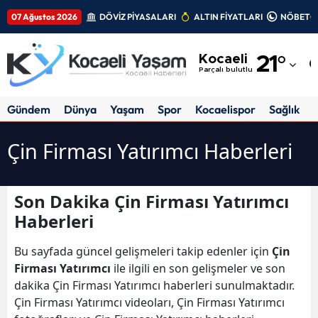
07 Ağustos 2026
DÖVİZ PİYASALARI
ALTIN FİYATLARI
NÖBETÇİ
Adana
Kocaeli
21
°
Adıyaman
Parçalı bulutlu
Afyonkarahisar
Gündem
Dünya
Yaşam
Spor
Kocaelispor
Sağlık
Ağrı
Çin Firması Yatırımcı Haberleri
Amasya
Ankara
Son Dakika Çin Firması Yatırımcı
Haberleri
Antalya
Artvin
Bu sayfada güncel gelişmeleri takip edenler için
Çin
Firması Yatırımcı
ile ilgili en son gelişmeler ve son
Aydın
dakika Çin Firması Yatırımcı haberleri sunulmaktadır.
Çin Firması Yatırımcı videoları, Çin Firması Yatırımcı
Balıkesir