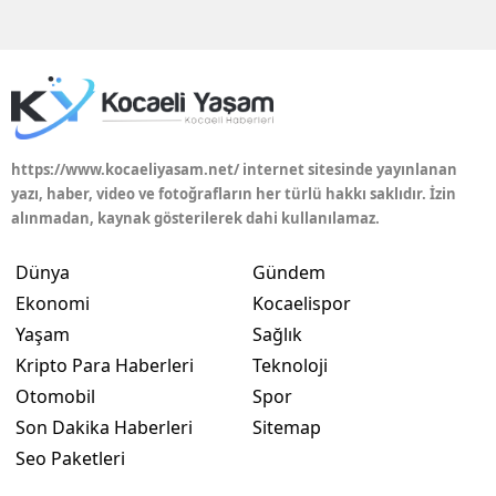
Edirne
Elazığ
Erzincan
Erzurum
https://www.kocaeliyasam.net/ internet sitesinde yayınlanan
yazı, haber, video ve fotoğrafların her türlü hakkı saklıdır. İzin
Eskişehir
alınmadan, kaynak gösterilerek dahi kullanılamaz.
Gaziantep
Dünya
Gündem
Giresun
Ekonomi
Kocaelispor
Yaşam
Sağlık
Gümüşhane
Kripto Para Haberleri
Teknoloji
Hakkari
Otomobil
Spor
Son Dakika Haberleri
Sitemap
Hatay
Seo Paketleri
Isparta