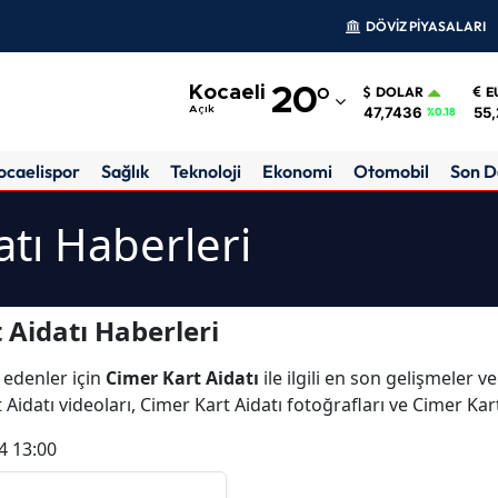
DÖVİZ PİYASALARI
Adana
Kocaeli
20
°
DOLAR
E
Adıyaman
47,7436
55,
Açık
%0.18
Afyonkarahisar
ocaelispor
Sağlık
Teknoloji
Ekonomi
Otomobil
Son D
Ağrı
atı Haberleri
Amasya
Ankara
 Aidatı Haberleri
Antalya
 edenler için
Cimer Kart Aidatı
ile ilgili en son gelişmeler 
Artvin
Aidatı videoları, Cimer Kart Aidatı fotoğrafları ve Cimer Kar
Aydın
4 13:00
Balıkesir