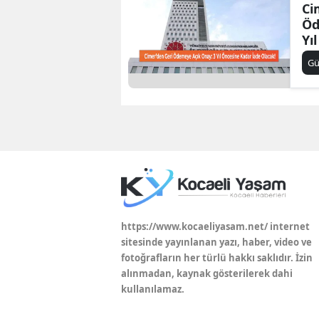
Ci
Öd
Yı
İa
G
https://www.kocaeliyasam.net/ internet
sitesinde yayınlanan yazı, haber, video ve
fotoğrafların her türlü hakkı saklıdır. İzin
alınmadan, kaynak gösterilerek dahi
kullanılamaz.