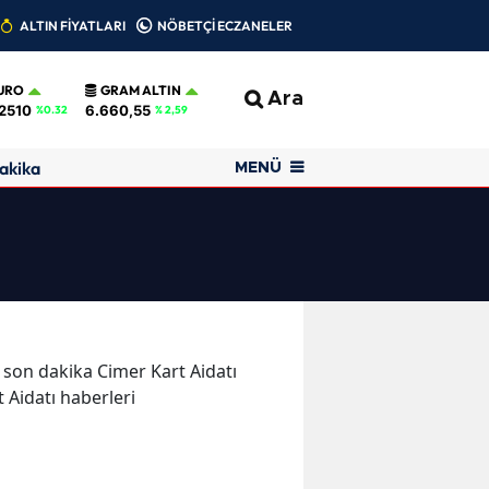
ALTIN FİYATLARI
NÖBETÇİ ECZANELER
URO
GRAM ALTIN
Ara
2510
6.660,55
%0.32
% 2,59
akika
MENÜ
ve son dakika Cimer Kart Aidatı
t Aidatı haberleri