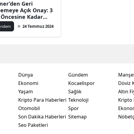
mer’den Geri
Bilecik
emeye Açık Onay: 3
l Öncesine Kadar
Bingöl
de Olacak!
ündem
24 Temmuz 2024
Bitlis
Bolu
Burdur
Bursa
Dünya
Gündem
Manşet
Çanakkale
Ekonomi
Kocaelispor
Döviz K
Yaşam
Sağlık
Altın Fi
Çankırı
Kripto Para Haberleri
Teknoloji
Kripto 
Çorum
Otomobil
Spor
Ekono
Son Dakika Haberleri
Sitemap
Nöbetç
Denizli
Seo Paketleri
Diyarbakır