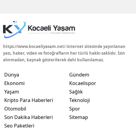
Edirne
Elazığ
Erzincan
Erzurum
https://www.kocaeliyasam.net/ internet sitesinde yayınlanan
yazı, haber, video ve fotoğrafların her türlü hakkı saklıdır. İzin
Eskişehir
alınmadan, kaynak gösterilerek dahi kullanılamaz.
Gaziantep
Dünya
Gündem
Giresun
Ekonomi
Kocaelispor
Yaşam
Sağlık
Gümüşhane
Kripto Para Haberleri
Teknoloji
Hakkari
Otomobil
Spor
Son Dakika Haberleri
Sitemap
Hatay
Seo Paketleri
Isparta