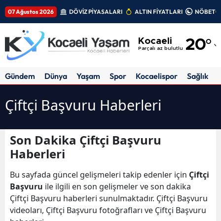
07 Ağustos 2026
DÖVİZ PİYASALARI
ALTIN FİYATLARI
NÖBETÇİ
Adana
Kocaeli
20
°
Adıyaman
Parçalı az bulutlu
Afyonkarahisar
Gündem
Dünya
Yaşam
Spor
Kocaelispor
Sağlık
Ağrı
Çiftçi Başvuru Haberleri
Amasya
Ankara
Son Dakika Çiftçi Başvuru
Haberleri
Antalya
Artvin
Bu sayfada güncel gelişmeleri takip edenler için
Çiftçi
Başvuru
ile ilgili en son gelişmeler ve son dakika
Aydın
Çiftçi Başvuru haberleri sunulmaktadır. Çiftçi Başvuru
videoları, Çiftçi Başvuru fotoğrafları ve Çiftçi Başvuru
Balıkesir