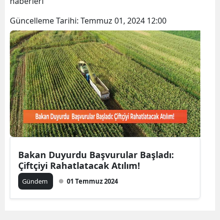
haberleri
Bilecik
Güncelleme Tarihi:
Temmuz 01, 2024 12:00
Bingöl
Bitlis
Bolu
Burdur
Bursa
Çanakkale
Çankırı
Bakan Duyurdu Başvurular Başladı:
Çiftçiyi Rahatlatacak Atılım!
Çorum
Gündem
01 Temmuz 2024
Denizli
Diyarbakır