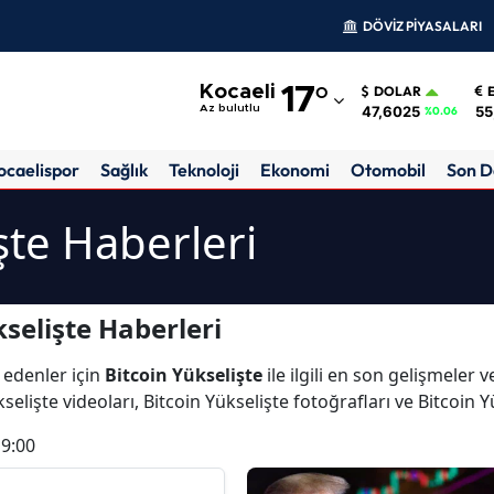
DÖVİZ PİYASALARI
Adana
Kocaeli
17
°
DOLAR
Adıyaman
47,6025
55
Az bulutlu
%0.06
Afyonkarahisar
ocaelispor
Sağlık
Teknoloji
Ekonomi
Otomobil
Son D
Ağrı
şte Haberleri
Amasya
Ankara
selişte Haberleri
Antalya
 edenler için
Bitcoin Yükselişte
ile ilgili en son gelişmeler 
Artvin
selişte videoları, Bitcoin Yükselişte fotoğrafları ve Bitcoin 
Aydın
19:00
Balıkesir