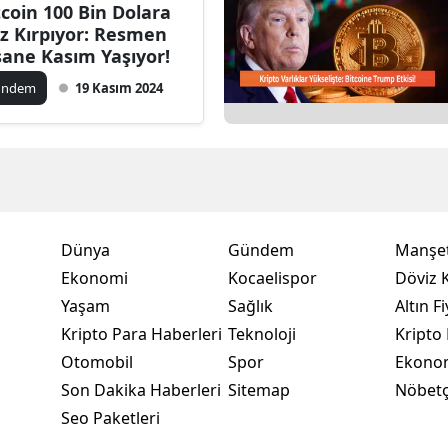
tcoin 100 Bin Dolara
Bilecik
z Kırpıyor: Resmen
sane Kasım Yaşıyor!
Bingöl
ündem
19 Kasım 2024
Bitlis
Bolu
Burdur
Bursa
Dünya
Gündem
Manşet
Çanakkale
Ekonomi
Kocaelispor
Döviz K
Yaşam
Sağlık
Altın Fi
Çankırı
Kripto Para Haberleri
Teknoloji
Kripto 
Çorum
Otomobil
Spor
Ekono
Son Dakika Haberleri
Sitemap
Nöbetç
Denizli
Seo Paketleri
Diyarbakır