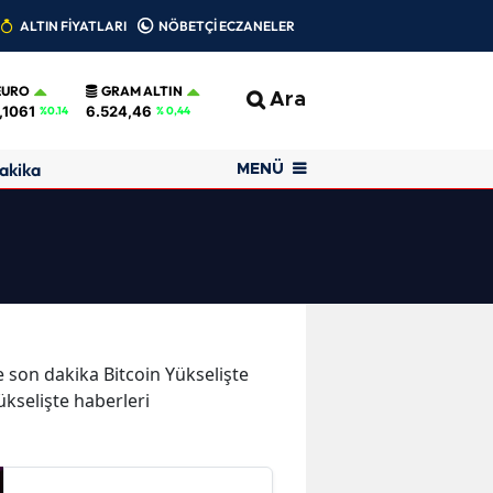
ALTIN FİYATLARI
NÖBETÇİ ECZANELER
EURO
GRAM ALTIN
Ara
,1061
6.524,46
%0.14
% 0,44
akika
MENÜ
ve son dakika Bitcoin Yükselişte
Yükselişte haberleri