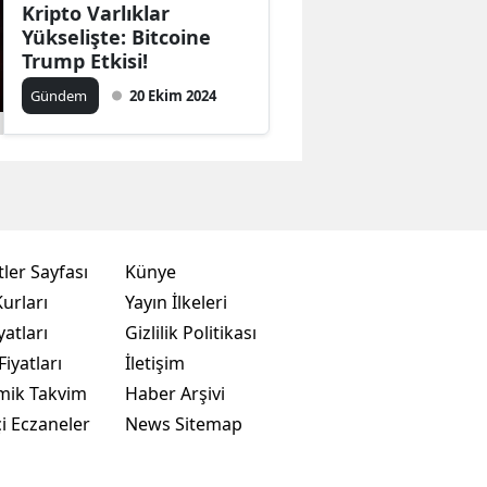
Kripto Varlıklar
Yükselişte: Bitcoine
Trump Etkisi!
Gündem
20 Ekim 2024
ler Sayfası
Künye
urları
Yayın İlkeleri
yatları
Gizlilik Politikası
Fiyatları
İletişim
mik Takvim
Haber Arşivi
i Eczaneler
News Sitemap