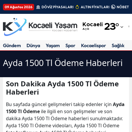
09 Ağustos 2026
DÖVİZ PİYASALARI
ALTIN FİYATLARI
NÖBETÇİ
Adana
Kocaeli
23
°
Adıyaman
Açık
Afyonkarahisar
Gündem
Dünya
Yaşam
Spor
Kocaelispor
Sağlık
Ağrı
Ayda 1500 Tl Ödeme Haberleri
Amasya
Ankara
Son Dakika Ayda 1500 Tl Ödeme
Haberleri
Antalya
Artvin
Bu sayfada güncel gelişmeleri takip edenler için
Ayda
1500 Tl Ödeme
ile ilgili en son gelişmeler ve son
Aydın
dakika Ayda 1500 Tl Ödeme haberleri sunulmaktadır.
Ayda 1500 Tl Ödeme videoları, Ayda 1500 Tl Ödeme
Balıkesir