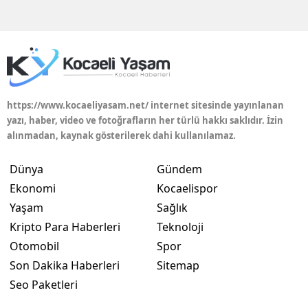
Edirne
Elazığ
Erzincan
Erzurum
https://www.kocaeliyasam.net/ internet sitesinde yayınlanan
yazı, haber, video ve fotoğrafların her türlü hakkı saklıdır. İzin
Eskişehir
alınmadan, kaynak gösterilerek dahi kullanılamaz.
Gaziantep
Dünya
Gündem
Giresun
Ekonomi
Kocaelispor
Yaşam
Sağlık
Gümüşhane
Kripto Para Haberleri
Teknoloji
Hakkari
Otomobil
Spor
Son Dakika Haberleri
Sitemap
Hatay
Seo Paketleri
Isparta