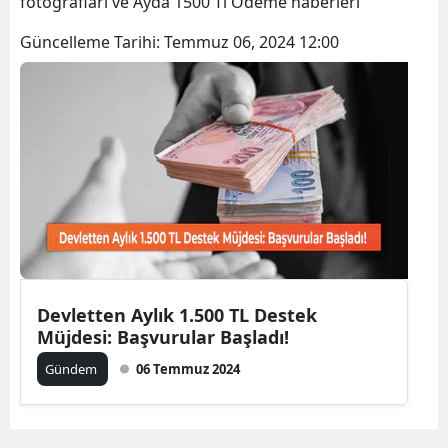
fotoğrafları ve Ayda 1500 Tl Ödeme haberleri
Bilecik
Güncelleme Tarihi:
Temmuz 06, 2024 12:00
Bingöl
Bitlis
Bolu
Burdur
Bursa
Çanakkale
Çankırı
Devletten Aylık 1.500 TL Destek
Müjdesi: Başvurular Başladı!
Çorum
Gündem
06 Temmuz 2024
Denizli
Diyarbakır